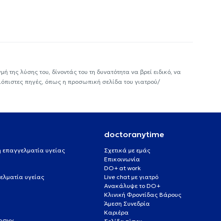
ή της λύσης του, δίνοντάς του τη δυνατότητα να βρεί ειδικό, να
ιόπιστες πηγές, όπως η προσωπική σελίδα του γιατρού/
doctoranytime
 ή επαγγελματία υγείας
Σχετικά με εμάς
Επικοινωνία
DO+ at work
ελματία υγείας
Live chat με γιατρό
Ανακάλυψε το DO+
Κλινική Φροντίδας Βάρους
Άμεση Συνεδρία
Καριέρα