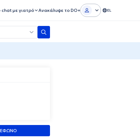
e chat με γιατρό
Ανακάλυψε το DO+
EL
ΛΕΦΩΝΟ