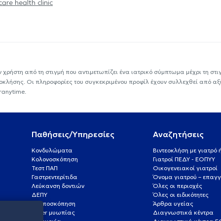
are health clinic
ν χρήστη από τη στιγμή που αντιμετωπίζει ένα ιατρικό σύμπτωμα μέχρι τη στιγμ
εοκλήσης. Οι πληροφορίες του συγκεκριμένου προφίλ έχουν συλλεχθεί από αξ
ranytime.
Παθήσεις/Υπηρεσίες
Αναζητήσεις
Κονδυλώματα
Βιντεοκλήση με γιατρό
Κολονοσκόπηση
Γιατροί ΠΕΔΥ - ΕΟΠΥΥ
Τεστ ΠΑΠ
Οικογενειακοί γιατροί
Γαστρεντερίτιδα
Όνομα γιατρού – επαγγ
Λεύκανση δοντιών
Όλες οι περιοχές
ΔΕΠΥ
Όλες οι ειδικότητες
Κολποσκόπηση
Άρθρα υγείας
Laser μυωπίας
Διαγνωστικά κέντρα