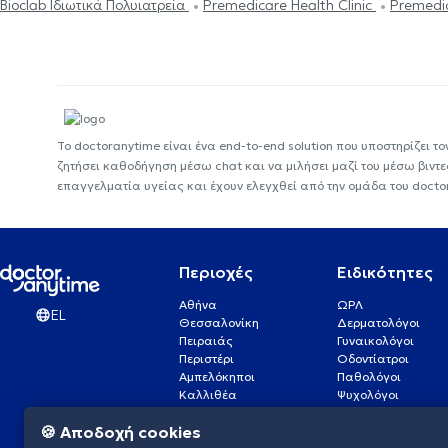
Bioclab Ιδιωτικά Πολυιατρεία
Premedicare Health Clinic
Premedic
Το doctoranytime είναι ένα end-to-end solution που υποστηρίζει το
ζητήσει καθοδήγηση μέσω chat και να μιλήσει μαζί του μέσω βιντ
επαγγελματία υγείας και έχουν ελεγχθεί από την ομάδα του docto
Περιοχές
Ειδικότητες
Αθήνα
ΩΡΛ
EL
Θεσσαλονίκη
Δερματολόγοι
Πειραιάς
Γυναικολόγοι
Περιστέρι
Οδοντίατροι
Αμπελόκηποι
Παθολόγοι
Καλλιθέα
Ψυχολόγοι
Πάτρα
Οφθαλμίατροι
🍪 Αποδοχή cookies
Γλυφάδα
Ενδοκρινολόγοι