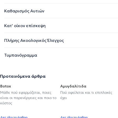
Καθαρισμός Αυτιών
Κατ' οίκον επίσκεψη
Πλήρης Ακοολογικός Έλεγχος
Τυμπανόγραμμα
Προτεινόμενα άρθρα
Botox
Αμυγδαλίτιδα
Μάθε πού εφαρμόζεται, ποιες
Πού οφείλεται και τι επιπλοκές
είναι οι παρενέργειες και ποιο το
έχει
κόστος
Δες όλο το άρθρο
Δες όλο το άρθρο