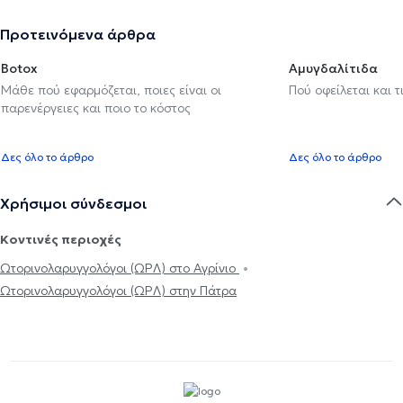
Προτεινόμενα άρθρα
Botox
Αμυγδαλίτιδα
Μάθε πού εφαρμόζεται, ποιες είναι οι
Πού οφείλεται και τ
παρενέργειες και ποιο το κόστος
Δες όλο το άρθρο
Δες όλο το άρθρο
Χρήσιμοι σύνδεσμοι
Κοντινές περιοχές
Ωτορινολαρυγγολόγοι (ΩΡΛ) στο Αγρίνιο
Ωτορινολαρυγγολόγοι (ΩΡΛ) στην Πάτρα