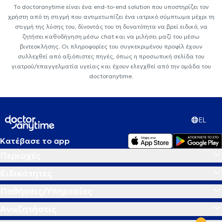
Το doctoranytime είναι ένα end-to-end solution που υποστηρίζει τον
χρήστη από τη στιγμή που αντιμετωπίζει ένα ιατρικό σύμπτωμα μέχρι τη
στιγμή της λύσης του, δίνοντάς του τη δυνατότητα να βρεί ειδικό, να
ζητήσει καθοδήγηση μέσω chat και να μιλήσει μαζί του μέσω
βιντεοκλήσης. Οι πληροφορίες του συγκεκριμένου προφίλ έχουν
συλλεχθεί από αξιόπιστες πηγές, όπως η προσωπική σελίδα του
γιατρού/επαγγελματία υγείας και έχουν ελεγχθεί από την ομάδα του
doctoranytime.
EL
Κατέβασε το app
Περιοχές
Ειδικότητες
Παθήσεις/Υπηρεσίες
Αναζητήσεις