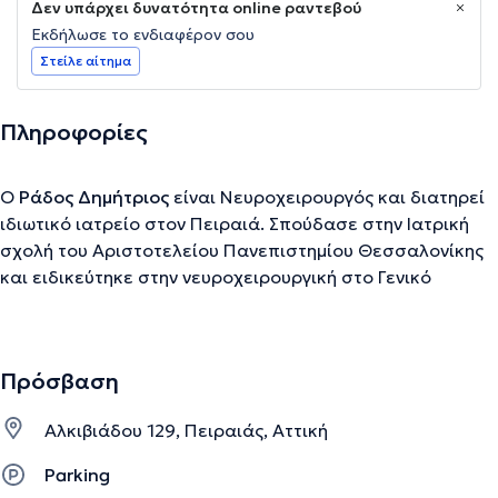
Δεν υπάρχει δυνατότητα online ραντεβού
Εκδήλωσε το ενδιαφέρον σου
Στείλε αίτημα
Πληροφορίες
Ο
Ράδος Δημήτριος
είναι Νευροχειρουργός και διατηρεί
ιδιωτικό ιατρείο στον Πειραιά. Σπούδασε στην Ιατρική
σχολή του Αριστοτελείου Πανεπιστημίου Θεσσαλονίκης
και ειδικεύτηκε στην νευροχειρουργική στο Γενικό
Κρατικό νοσοκομείο Νίκαιας Πειραιά. Διαθέτει πολυετή
εμπειρία έχοντας εργαστεί σε μεγάλες κλινικές της
Αττικής ενώ εδώ και αρκετά χρόνια διατελεί Διευθυντής
Πρόσβαση
Νευροχειρουργός στην κλινική του Παλαιού Φαλήρου του
Ιατρικού Κέντρου Αθηνών. Τέλος, έχει πραγματοποιήσει
Αλκιβιάδου 129, Πειραιάς, Αττική
πάνω από 1000 επεμβάσεις και έχει συμμετάσχει σε
πληθώρα συνεδρίων νευροχειρουργικής και σπονδυλικής
Parking
στήλης καθώς και σε πολλά σεμινάρια και workshops.