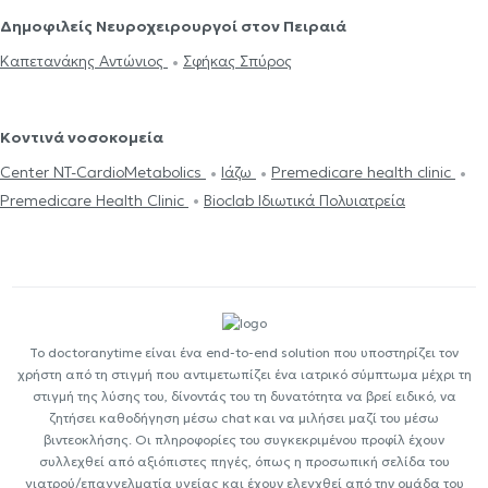
Δημοφιλείς Νευροχειρουργοί στον Πειραιά
Καπετανάκης Αντώνιος
Σφήκας Σπύρος
Κοντινά νοσοκομεία
Center NT-CardioMetabolics
Ιάζω
Premedicare health clinic
Premedicare Health Clinic
Bioclab Ιδιωτικά Πολυιατρεία
Το doctoranytime είναι ένα end-to-end solution που υποστηρίζει τον
χρήστη από τη στιγμή που αντιμετωπίζει ένα ιατρικό σύμπτωμα μέχρι τη
στιγμή της λύσης του, δίνοντάς του τη δυνατότητα να βρεί ειδικό, να
ζητήσει καθοδήγηση μέσω chat και να μιλήσει μαζί του μέσω
βιντεοκλήσης. Οι πληροφορίες του συγκεκριμένου προφίλ έχουν
συλλεχθεί από αξιόπιστες πηγές, όπως η προσωπική σελίδα του
γιατρού/επαγγελματία υγείας και έχουν ελεγχθεί από την ομάδα του