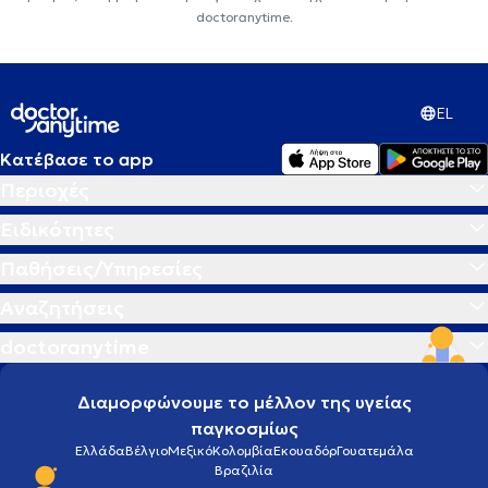
doctoranytime.
EL
Κατέβασε το app
Περιοχές
Ειδικότητες
Παθήσεις/Υπηρεσίες
Αναζητήσεις
doctoranytime
Διαμορφώνουμε το μέλλον της υγείας
παγκοσμίως
Ελλάδα
Βέλγιο
Μεξικό
Κολομβία
Εκουαδόρ
Γουατεμάλα
Βραζιλία