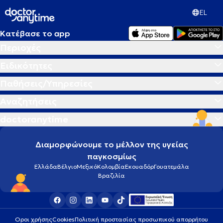
EL
Κατέβασε το app
Περιοχές
Ειδικότητες
Παθήσεις/Υπηρεσίες
Αναζητήσεις
doctoranytime
Διαμορφώνουμε το μέλλον της υγείας
παγκοσμίως
Ελλάδα
Βέλγιο
Μεξικό
Κολομβία
Εκουαδόρ
Γουατεμάλα
Βραζιλία
Οροι χρήσης
Cookies
Πολιτική προστασίας προσωπικού απορρήτου