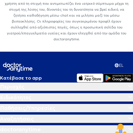
χρήστη από τη στιγμή που αντιμετωπίζει ένα ιατρικό σύμπτωμα μέχρι τη
στιγμή της λύσης του, δίνοντάς του τη δυνατότητα να βρεί ειδικό, να
ζητήσει καθοδήγηση μέσω chat και να μιλήσει μαζί του μέσω
βιντεοκλήσης. Οι πληροφορίες του συγκεκριμένου προφίλ έχουν
συλλεχθεί από αξιόπιστες πηγές, όπως η προσωπική σελίδα του
γιατρού/επαγγελματία υγείας και έχουν ελεγχθεί από την ομάδα του
doctoranytime.
EL
Κατέβασε το app
Περιοχές
Ειδικότητες
Παθήσεις/Υπηρεσίες
Αναζητήσεις
doctoranytime