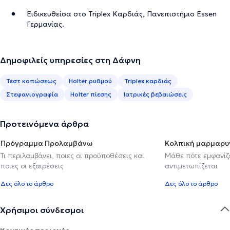
Ειδικευθείσα στο Triplex Καρδιάς, Πανεπιστήμιο Essen
Γερμανίας.
Δημοφιλείς υπηρεσίες στη Δάφνη
Τεστ κοπώσεως
Holter ρυθμού
Triplex καρδιάς
Στεφανιογραφία
Holter πίεσης
Ιατρικές βεβαιώσεις
Προτεινόμενα άρθρα
Πρόγραμμα Προλαμβάνω
Κολπική μαρμαρυ
Τι περιλαμβάνει, ποιες οι προϋποθέσεις και
Μάθε πότε εμφανίζε
ποιες οι εξαιρέσεις
αντιμετωπίζεται
Δες όλο το άρθρο
Δες όλο το άρθρο
Χρήσιμοι σύνδεσμοι