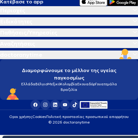
Κατέβασε το app
Περιοχές
Ειδικότητες
Παθήσεις/Υπηρεσίες
Αναζητήσεις
doctoranytime
Διαμορφώνουμε το μέλλον της υγείας
παγκοσμίως
Ελλάδα
Βέλγιο
Μεξικό
Κολομβία
Εκουαδόρ
Γουατεμάλα
Βραζιλία
Οροι χρήσης
Cookies
Πολιτική προστασίας προσωπικού απορρήτου
© 2026 doctoranytime