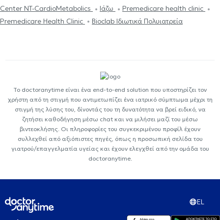
Center NT-CardioMetabolics
Ιάζω
Premedicare health clinic
Premedicare Health Clinic
Bioclab Ιδιωτικά Πολυιατρεία
Το doctoranytime είναι ένα end-to-end solution που υποστηρίζει τον
χρήστη από τη στιγμή που αντιμετωπίζει ένα ιατρικό σύμπτωμα μέχρι τη
στιγμή της λύσης του, δίνοντάς του τη δυνατότητα να βρεί ειδικό, να
ζητήσει καθοδήγηση μέσω chat και να μιλήσει μαζί του μέσω
βιντεοκλήσης. Οι πληροφορίες του συγκεκριμένου προφίλ έχουν
συλλεχθεί από αξιόπιστες πηγές, όπως η προσωπική σελίδα του
γιατρού/επαγγελματία υγείας και έχουν ελεγχθεί από την ομάδα του
doctoranytime.
EL