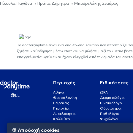
Πίκουλα Παγώνα
Πράπα Δήμητρα
Μπουρελάκης Σταύρος
Το doctoranytime είναι ένα end-to-end solution που υποστηρίζει το
ζητήσει καθοδήγηση μέσω chat και να μιλήσει μαζί του μέσω βιντ
επαγγελματία υγείας και έχουν ελεγχθεί από την ομάδα του docto
Περιοχές
Ειδικότητες
Αθήνα
ΩΡΛ
EL
Θεσσαλονίκη
Δερματολόγοι
Πειραιάς
Γυναικολόγοι
Περιστέρι
Οδοντίατροι
Αμπελόκηποι
Παθολόγοι
Καλλιθέα
Ψυχολόγοι
Πάτρα
Οφθαλμίατροι
🍪 Αποδοχή cookies
Γλυφάδα
Ενδοκρινολόγοι