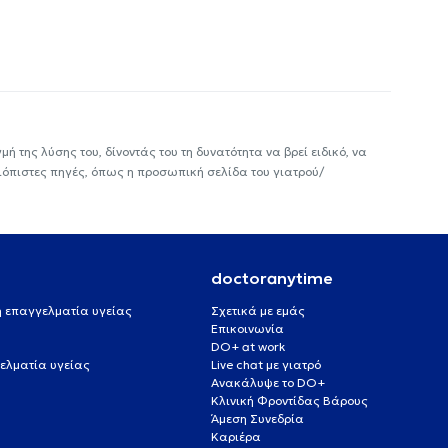
ή της λύσης του, δίνοντάς του τη δυνατότητα να βρεί ειδικό, να
ιόπιστες πηγές, όπως η προσωπική σελίδα του γιατρού/
doctoranytime
 ή επαγγελματία υγείας
Σχετικά με εμάς
Επικοινωνία
DO+ at work
ελματία υγείας
Live chat με γιατρό
Ανακάλυψε το DO+
Κλινική Φροντίδας Βάρους
Άμεση Συνεδρία
Καριέρα