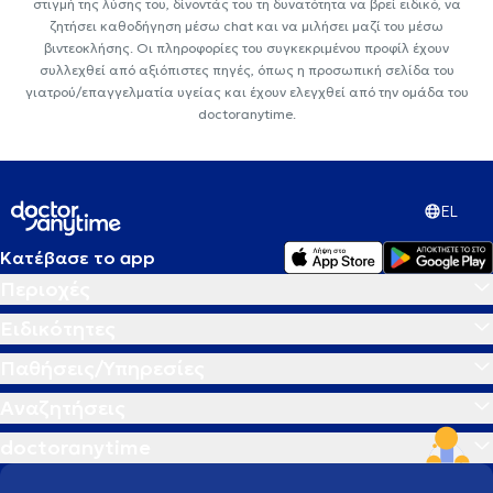
στιγμή της λύσης του, δίνοντάς του τη δυνατότητα να βρεί ειδικό, να
ζητήσει καθοδήγηση μέσω chat και να μιλήσει μαζί του μέσω
βιντεοκλήσης. Οι πληροφορίες του συγκεκριμένου προφίλ έχουν
συλλεχθεί από αξιόπιστες πηγές, όπως η προσωπική σελίδα του
γιατρού/επαγγελματία υγείας και έχουν ελεγχθεί από την ομάδα του
doctoranytime.
EL
Κατέβασε το app
Περιοχές
Ειδικότητες
Παθήσεις/Υπηρεσίες
Αναζητήσεις
doctoranytime