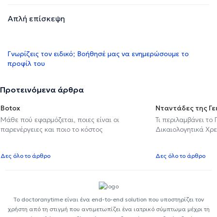
Απλή επίσκεψη
Γνωρίζεις τον ειδικό; Βοήθησέ μας να ενημερώσουμε το
προφίλ του
Προτεινόμενα άρθρα
Botox
Νταντάδες της Γε
Μάθε πού εφαρμόζεται, ποιες είναι οι
Τι περιλαμβάνει το
παρενέργειες και ποιο το κόστος
Δικαιολογητικά Χρε
Δες όλο το άρθρο
Δες όλο το άρθρο
Το doctoranytime είναι ένα end-to-end solution που υποστηρίζει τον
χρήστη από τη στιγμή που αντιμετωπίζει ένα ιατρικό σύμπτωμα μέχρι τη