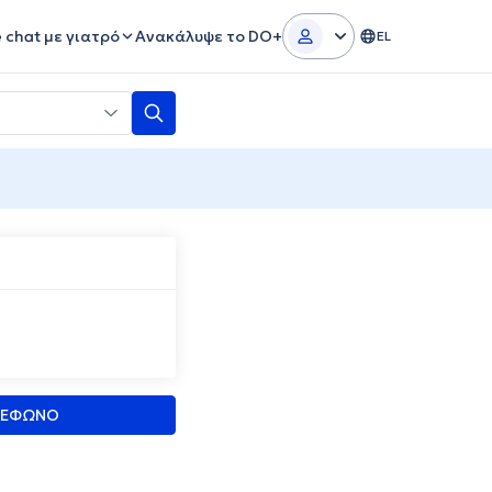
e chat με γιατρό
Ανακάλυψε το DO+
EL
ΛΕΦΩΝΟ