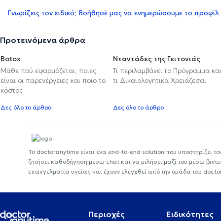
Γνωρίζεις τον ειδικό; Βοήθησέ μας να ενημερώσουμε το προφίλ
Προτεινόμενα άρθρα
Botox
Νταντάδες της Γειτονιάς
Μάθε πού εφαρμόζεται, ποιες
Τι περιλαμβάνει το Πρόγραμμα κα
είναι οι παρενέργειες και ποιο το
τι Δικαιολογητικά Χρειάζεσαι
κόστος
Δες όλο το άρθρο
Δες όλο το άρθρο
Το doctoranytime είναι ένα end-to-end solution που υποστηρίζει το
ζητήσει καθοδήγηση μέσω chat και να μιλήσει μαζί του μέσω βιντ
επαγγελματία υγείας και έχουν ελεγχθεί από την ομάδα του docto
Περιοχές
Ειδικότητες