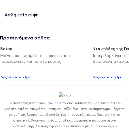
Απλή επίσκεψη
Προτεινόμενα άρθρα
Botox
Νταντάδες της Γε
Μάθε πού εφαρμόζεται, ποιες είναι οι
Τι περιλαμβάνει το
παρενέργειες και ποιο το κόστος
Δικαιολογητικά Χρε
Δες όλο το άρθρο
Δες όλο το άρθρο
Το doctoranytime είναι ένα end-to-end solution που υποστηρίζει τον
χρήστη από τη στιγμή που αντιμετωπίζει ένα ιατρικό σύμπτωμα μέχρι τη
στιγμή της λύσης του, δίνοντάς του τη δυνατότητα να βρεί ειδικό, να
ζητήσει καθοδήγηση μέσω chat και να μιλήσει μαζί του μέσω
βιντεοκλήσης. Οι πληροφορίες του συγκεκριμένου προφίλ έχουν