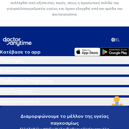
συλλεχθεί από αξιόπιστες πηγές, όπως η προσωπική σελίδα του
γιατρού/επαγγελματία υγείας και έχουν ελεγχθεί από την ομάδα του
doctoranytime.
EL
Κατέβασε το app
Περιοχές
Ειδικότητες
Παθήσεις/Υπηρεσίες
Αναζητήσεις
doctoranytime
Διαμορφώνουμε το μέλλον της υγείας
παγκοσμίως
Ελλάδα
Βέλγιο
Μεξικό
Κολομβία
Εκουαδόρ
Γουατεμάλα