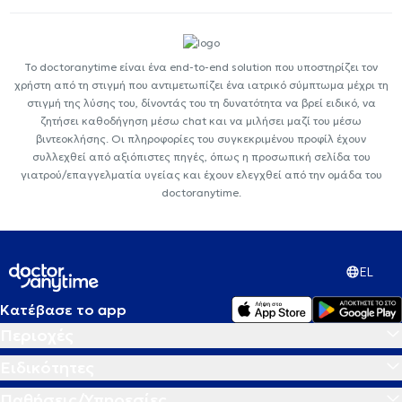
Το doctoranytime είναι ένα end-to-end solution που υποστηρίζει τον
χρήστη από τη στιγμή που αντιμετωπίζει ένα ιατρικό σύμπτωμα μέχρι τη
στιγμή της λύσης του, δίνοντάς του τη δυνατότητα να βρεί ειδικό, να
ζητήσει καθοδήγηση μέσω chat και να μιλήσει μαζί του μέσω
βιντεοκλήσης. Οι πληροφορίες του συγκεκριμένου προφίλ έχουν
συλλεχθεί από αξιόπιστες πηγές, όπως η προσωπική σελίδα του
γιατρού/επαγγελματία υγείας και έχουν ελεγχθεί από την ομάδα του
doctoranytime.
EL
Κατέβασε το app
Περιοχές
Ειδικότητες
Παθήσεις/Υπηρεσίες