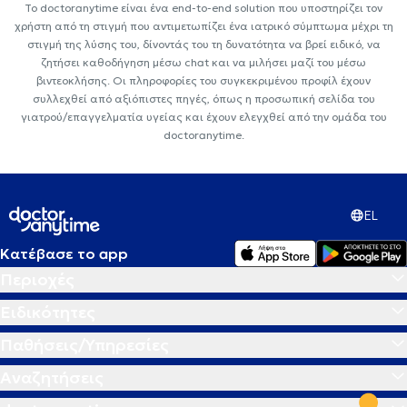
Το doctoranytime είναι ένα end-to-end solution που υποστηρίζει τον
χρήστη από τη στιγμή που αντιμετωπίζει ένα ιατρικό σύμπτωμα μέχρι τη
στιγμή της λύσης του, δίνοντάς του τη δυνατότητα να βρεί ειδικό, να
ζητήσει καθοδήγηση μέσω chat και να μιλήσει μαζί του μέσω
βιντεοκλήσης. Οι πληροφορίες του συγκεκριμένου προφίλ έχουν
συλλεχθεί από αξιόπιστες πηγές, όπως η προσωπική σελίδα του
γιατρού/επαγγελματία υγείας και έχουν ελεγχθεί από την ομάδα του
doctoranytime.
EL
Κατέβασε το app
Περιοχές
Ειδικότητες
Παθήσεις/Υπηρεσίες
Αναζητήσεις