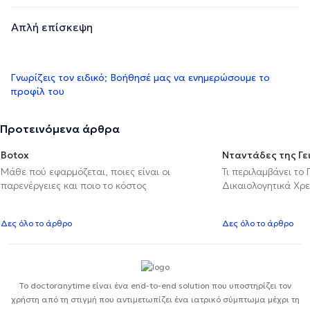
Απλή επίσκεψη
Γνωρίζεις τον ειδικό; Βοήθησέ μας να ενημερώσουμε το
προφίλ του
Προτεινόμενα άρθρα
Botox
Νταντάδες της Γε
Μάθε πού εφαρμόζεται, ποιες είναι οι
Τι περιλαμβάνει το
παρενέργειες και ποιο το κόστος
Δικαιολογητικά Χρε
Δες όλο το άρθρο
Δες όλο το άρθρο
Το doctoranytime είναι ένα end-to-end solution που υποστηρίζει τον
χρήστη από τη στιγμή που αντιμετωπίζει ένα ιατρικό σύμπτωμα μέχρι τη