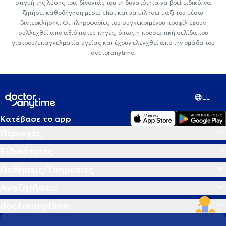
στιγμή της λύσης του, δίνοντάς του τη δυνατότητα να βρεί ειδικό, να
ζητήσει καθοδήγηση μέσω chat και να μιλήσει μαζί του μέσω
βιντεοκλήσης. Οι πληροφορίες του συγκεκριμένου προφίλ έχουν
συλλεχθεί από αξιόπιστες πηγές, όπως η προσωπική σελίδα του
γιατρού/επαγγελματία υγείας και έχουν ελεγχθεί από την ομάδα του
doctoranytime.
EL
Κατέβασε το app
Περιοχές
Ειδικότητες
Παθήσεις/Υπηρεσίες
Αναζητήσεις
doctoranytime