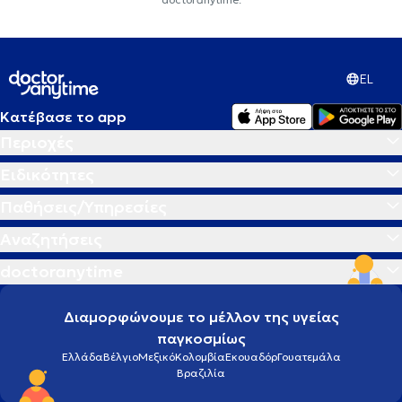
EL
Κατέβασε το app
Περιοχές
Ειδικότητες
Παθήσεις/Υπηρεσίες
Αναζητήσεις
doctoranytime
Διαμορφώνουμε το μέλλον της υγείας
παγκοσμίως
Ελλάδα
Βέλγιο
Μεξικό
Κολομβία
Εκουαδόρ
Γουατεμάλα
Βραζιλία