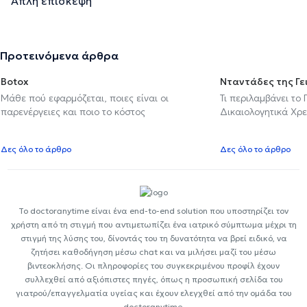
Απλή επίσκεψη
Προτεινόμενα άρθρα
Botox
Νταντάδες της Γε
Μάθε πού εφαρμόζεται, ποιες είναι οι
Τι περιλαμβάνει το
παρενέργειες και ποιο το κόστος
Δικαιολογητικά Χρε
Δες όλο το άρθρο
Δες όλο το άρθρο
Το doctoranytime είναι ένα end-to-end solution που υποστηρίζει τον
χρήστη από τη στιγμή που αντιμετωπίζει ένα ιατρικό σύμπτωμα μέχρι τη
στιγμή της λύσης του, δίνοντάς του τη δυνατότητα να βρεί ειδικό, να
ζητήσει καθοδήγηση μέσω chat και να μιλήσει μαζί του μέσω
βιντεοκλήσης. Οι πληροφορίες του συγκεκριμένου προφίλ έχουν
συλλεχθεί από αξιόπιστες πηγές, όπως η προσωπική σελίδα του
γιατρού/επαγγελματία υγείας και έχουν ελεγχθεί από την ομάδα του
doctoranytime.