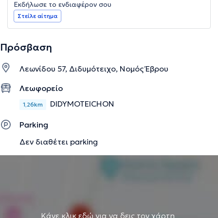
Εκδήλωσε το ενδιαφέρον σου
Στείλε αίτημα
Πρόσβαση
Λεωνίδου 57, Διδυμότειχο, Νομός Έβρου
Λεωφορείο
DIDYMOTEICHON
1,26km
Parking
Δεν διαθέτει parking
Κάνε κλικ εδώ για να δεις τον χάρτη