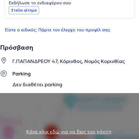
Εκδήλωσε το ενδιαφέρον σου
Στείλε αίτημα
Είστε ο ειδικός; Πάρτε τον έλεγχο του προφίλ σας
Πρόσβαση
Γ.ΠΑΠΑΝΔΡΕΟΥ 47, Κόρινθος, Νομός Κορινθίας
Parking
Δεν διαθέτει parking
Κάνε κλικ εδώ για να δεις τον χάρτη