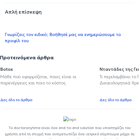
Απλή επίσκεψη
Γνωρίζεις τον ειδικό; Βοήθησέ μας να ενημερώσουμε το
προφίλ του
Προτεινόμενα άρθρα
Botox
Νταντάδες της Γε
Μάθε πού εφαρμόζεται, ποιες είναι οι
Τι περιλαμβάνει το
παρενέργειες και ποιο το κόστος
Δικαιολογητικά Χρε
Δες όλο το άρθρο
Δες όλο το άρθρο
Το doctoranytime είναι ένα end-to-end solution που υποστηρίζει τον
χρήστη από τη στιγμή που αντιμετωπίζει ένα ιατρικό σύμπτωμα μέχρι τη