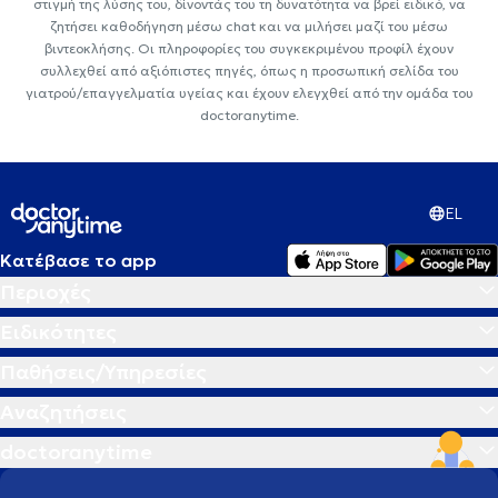
στιγμή της λύσης του, δίνοντάς του τη δυνατότητα να βρεί ειδικό, να
ζητήσει καθοδήγηση μέσω chat και να μιλήσει μαζί του μέσω
βιντεοκλήσης. Οι πληροφορίες του συγκεκριμένου προφίλ έχουν
συλλεχθεί από αξιόπιστες πηγές, όπως η προσωπική σελίδα του
γιατρού/επαγγελματία υγείας και έχουν ελεγχθεί από την ομάδα του
doctoranytime.
EL
Κατέβασε το app
Περιοχές
Ειδικότητες
Παθήσεις/Υπηρεσίες
Αναζητήσεις
doctoranytime