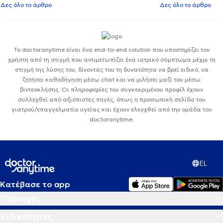
Δες όλο το άρθρο
Δες όλο το άρθρο
Το doctoranytime είναι ένα end-to-end solution που υποστηρίζει τον
χρήστη από τη στιγμή που αντιμετωπίζει ένα ιατρικό σύμπτωμα μέχρι τη
στιγμή της λύσης του, δίνοντάς του τη δυνατότητα να βρεί ειδικό, να
ζητήσει καθοδήγηση μέσω chat και να μιλήσει μαζί του μέσω
βιντεοκλήσης. Οι πληροφορίες του συγκεκριμένου προφίλ έχουν
συλλεχθεί από αξιόπιστες πηγές, όπως η προσωπική σελίδα του
γιατρού/επαγγελματία υγείας και έχουν ελεγχθεί από την ομάδα του
doctoranytime.
EL
Κατέβασε το app
Περιοχές
Ειδικότητες