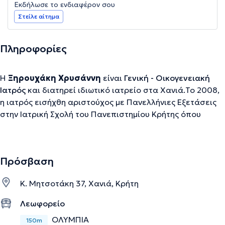
Εκδήλωσε το ενδιαφέρον σου
Στείλε αίτημα
Πληροφορίες
Η
Ξηρουχάκη Χρυσάννη
είναι
Γενική - Οικογενειακή
Ιατρός
και διατηρεί ιδιωτικό ιατρείο στα Χανιά.Το 2008,
η ιατρός εισήχθη αριστούχος με Πανελλήνιες Εξετάσεις
στην Ιατρική Σχολή του Πανεπιστημίου Κρήτης όπου
φοίτησε για 6 έτη και αποφοίτησε με βαθμό «Λίαν
Καλώς» (8,21).Ειδικεύθηκε στο Γενικό Νοσοκομείο Χανίων
«Άγιος Γεώργιος» για τέσσερα έτη στην ειδικότητα της
Πρόσβαση
Γενικής/Οικογενειακής Ιατρικής. Μετά την ολοκλήρωση
της ειδικότητας εργάσθηκε στο Τμήμα Επειγόντων
Κ. Μητσοτάκη 37, Χανιά, Κρήτη
Περιστατικών του Γ.Ν. Χανίων. Είναι κάτοχος διπλώματος
στην διαχείριση των ατόμων με
Σακχαρώδη Διαβήτη
από
Λεωφορείο
τον διεθνή οργανισμό International Diabetes Federation.
ΟΛΥΜΠΙΑ
150m
Έχει μετεκπαιδευθεί στην Επείγουσα Προνοσοκομειακή