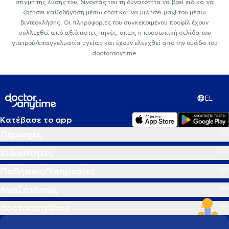
στιγμή της λύσης του, δίνοντάς του τη δυνατότητα να βρεί ειδικό, να
ζητήσει καθοδήγηση μέσω chat και να μιλήσει μαζί του μέσω
βιντεοκλήσης. Οι πληροφορίες του συγκεκριμένου προφίλ έχουν
συλλεχθεί από αξιόπιστες πηγές, όπως η προσωπική σελίδα του
γιατρού/επαγγελματία υγείας και έχουν ελεγχθεί από την ομάδα του
doctoranytime.
EL
Κατέβασε το app
Περιοχές
Ειδικότητες
Παθήσεις/Υπηρεσίες
Αναζητήσεις
doctoranytime