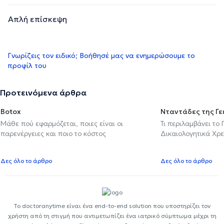
Απλή επίσκεψη
Γνωρίζεις τον ειδικό; Βοήθησέ μας να ενημερώσουμε το
προφίλ του
Προτεινόμενα άρθρα
Botox
Νταντάδες της Γε
Μάθε πού εφαρμόζεται, ποιες είναι οι
Τι περιλαμβάνει το
παρενέργειες και ποιο το κόστος
Δικαιολογητικά Χρε
Δες όλο το άρθρο
Δες όλο το άρθρο
Το doctoranytime είναι ένα end-to-end solution που υποστηρίζει τον
χρήστη από τη στιγμή που αντιμετωπίζει ένα ιατρικό σύμπτωμα μέχρι τη