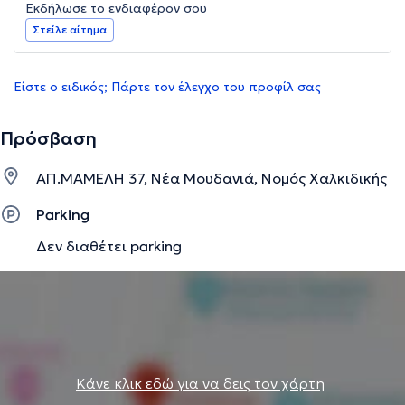
Εκδήλωσε το ενδιαφέρον σου
Στείλε αίτημα
Είστε ο ειδικός; Πάρτε τον έλεγχο του προφίλ σας
Πρόσβαση
ΑΠ.ΜΑΜΕΛΗ 37, Νέα Μουδανιά, Νομός Χαλκιδικής
Parking
Δεν διαθέτει parking
Κάνε κλικ εδώ για να δεις τον χάρτη