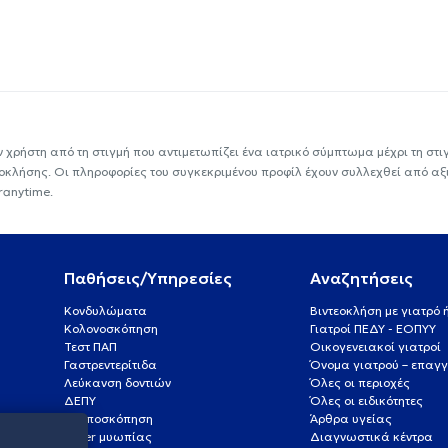
ν χρήστη από τη στιγμή που αντιμετωπίζει ένα ιατρικό σύμπτωμα μέχρι τη στιγμ
εοκλήσης. Οι πληροφορίες του συγκεκριμένου προφίλ έχουν συλλεχθεί από αξ
ranytime.
Παθήσεις/Υπηρεσίες
Αναζητήσεις
Κονδυλώματα
Βιντεοκλήση με γιατρό
Κολονοσκόπηση
Γιατροί ΠΕΔΥ - ΕΟΠΥΥ
Τεστ ΠΑΠ
Οικογενειακοί γιατροί
Γαστρεντερίτιδα
Όνομα γιατρού – επαγγ
Λεύκανση δοντιών
Όλες οι περιοχές
ΔΕΠΥ
Όλες οι ειδικότητες
Κολποσκόπηση
Άρθρα υγείας
Laser μυωπίας
Διαγνωστικά κέντρα