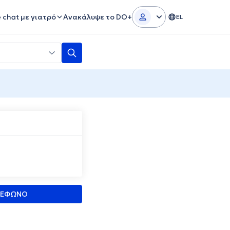
e chat με γιατρό
Ανακάλυψε το DO+
EL
ΛΕΦΩΝΟ