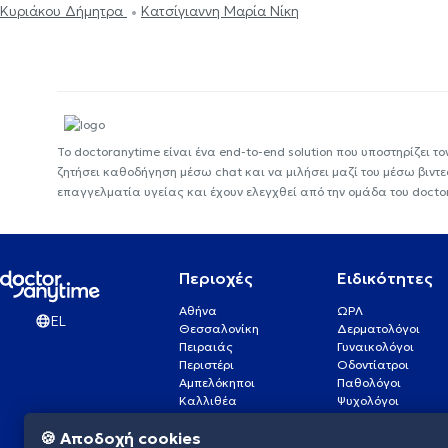
Κυριάκου Δήμητρα
Κατσίγιαννη Μαρία Νίκη
Το doctoranytime είναι ένα end-to-end solution που υποστηρίζει το
ζητήσει καθοδήγηση μέσω chat και να μιλήσει μαζί του μέσω βιντ
επαγγελματία υγείας και έχουν ελεγχθεί από την ομάδα του docto
Περιοχές
Ειδικότητες
Αθήνα
ΩΡΛ
EL
Θεσσαλονίκη
Δερματολόγοι
Πειραιάς
Γυναικολόγοι
Περιστέρι
Οδοντίατροι
Αμπελόκηποι
Παθολόγοι
Καλλιθέα
Ψυχολόγοι
Πάτρα
Οφθαλμίατροι
🍪 Αποδοχή cookies
Γλυφάδα
Ενδοκρινολόγοι