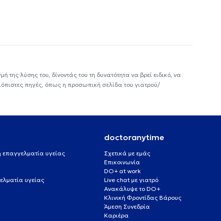
ή της λύσης του, δίνοντάς του τη δυνατότητα να βρεί ειδικό, να
ιόπιστες πηγές, όπως η προσωπική σελίδα του γιατρού/
doctoranytime
 ή επαγγελματία υγείας
Σχετικά με εμάς
Επικοινωνία
DO+ at work
ελματία υγείας
Live chat με γιατρό
Ανακάλυψε το DO+
Κλινική Φροντίδας Βάρους
Άμεση Συνεδρία
Καριέρα