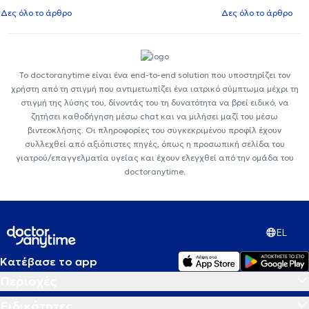
Δες όλο το άρθρο
Δες όλο το άρθρο
Το doctoranytime είναι ένα end-to-end solution που υποστηρίζει τον
χρήστη από τη στιγμή που αντιμετωπίζει ένα ιατρικό σύμπτωμα μέχρι τη
στιγμή της λύσης του, δίνοντάς του τη δυνατότητα να βρεί ειδικό, να
ζητήσει καθοδήγηση μέσω chat και να μιλήσει μαζί του μέσω
βιντεοκλήσης. Οι πληροφορίες του συγκεκριμένου προφίλ έχουν
συλλεχθεί από αξιόπιστες πηγές, όπως η προσωπική σελίδα του
γιατρού/επαγγελματία υγείας και έχουν ελεγχθεί από την ομάδα του
doctoranytime.
EL
Κατέβασε το app
Περιοχές
Ειδικότητες