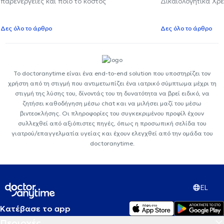
παρενέργειες και ποιο το κόστος
Δικαιολογητικά Χρε
Δες όλο το άρθρο
Δες όλο το άρθρο
Το doctoranytime είναι ένα end-to-end solution που υποστηρίζει τον
χρήστη από τη στιγμή που αντιμετωπίζει ένα ιατρικό σύμπτωμα μέχρι τη
στιγμή της λύσης του, δίνοντάς του τη δυνατότητα να βρεί ειδικό, να
ζητήσει καθοδήγηση μέσω chat και να μιλήσει μαζί του μέσω
βιντεοκλήσης. Οι πληροφορίες του συγκεκριμένου προφίλ έχουν
συλλεχθεί από αξιόπιστες πηγές, όπως η προσωπική σελίδα του
γιατρού/επαγγελματία υγείας και έχουν ελεγχθεί από την ομάδα του
doctoranytime.
EL
Κατέβασε το app
Περιοχές