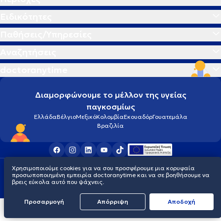
Ειδικότητες
Παθήσεις/Υπηρεσίες
Αναζητήσεις
doctoranytime
Διαμορφώνουμε το μέλλον της υγείας
παγκοσμίως
Ελλάδα
Βέλγιο
Μεξικό
Κολομβία
Εκουαδόρ
Γουατεμάλα
Βραζιλία
Χρησιμοποιούμε cookies για να σου προσφέρουμε μια κορυφαία
Οροι χρήσης
Cookies
Πολιτική προστασίας προσωπικού απορρήτου
προσωποποιημένη εμπειρία doctoranytime και να σε βοηθήσουμε να
© 2026 doctoranytime
βρεις εύκολα αυτό που ψάχνεις.
Προσαρμογή
Απόρριψη
Aποδοχή