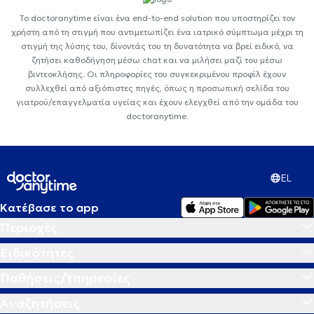
Το doctoranytime είναι ένα end-to-end solution που υποστηρίζει τον
χρήστη από τη στιγμή που αντιμετωπίζει ένα ιατρικό σύμπτωμα μέχρι τη
στιγμή της λύσης του, δίνοντάς του τη δυνατότητα να βρεί ειδικό, να
ζητήσει καθοδήγηση μέσω chat και να μιλήσει μαζί του μέσω
βιντεοκλήσης. Οι πληροφορίες του συγκεκριμένου προφίλ έχουν
συλλεχθεί από αξιόπιστες πηγές, όπως η προσωπική σελίδα του
γιατρού/επαγγελματία υγείας και έχουν ελεγχθεί από την ομάδα του
doctoranytime.
EL
Κατέβασε το app
Περιοχές
Ειδικότητες
Παθήσεις/Υπηρεσίες
Αναζητήσεις