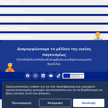
Περιοχές
Ειδικότητες
Παθήσεις/Υπηρεσίες
Αναζητήσεις
doctoranytime
Διαμορφώνουμε το μέλλον της υγείας
παγκοσμίως
Ελλάδα
Βέλγιο
Μεξικό
Κολομβία
Εκουαδόρ
Γουατεμάλα
Βραζιλία
Οροι χρήσης
Cookies
Πολιτική προστασίας προσωπικού απορρήτου
Χρησιμοποιούμε cookies για να σου προσφέρουμε μια κορυφαία
© 2026 doctoranytime
προσωποποιημένη εμπειρία doctoranytime και να σε βοηθήσουμε να
βρεις εύκολα αυτό που ψάχνεις.
Προσαρμογή
Απόρριψη
Aποδοχή