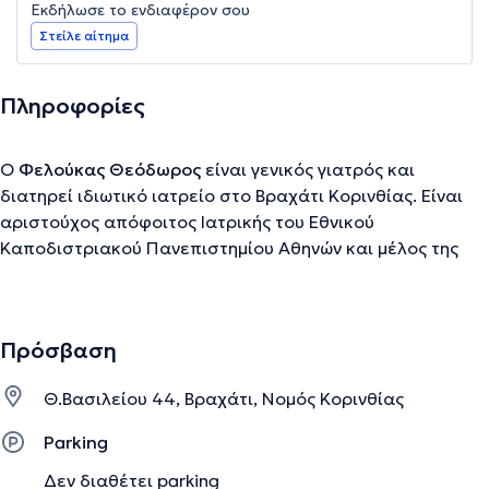
Εκδήλωσε το ενδιαφέρον σου
Στείλε αίτημα
Πληροφορίες
Ο
Φελούκας Θεόδωρος
είναι γενικός γιατρός και
διατηρεί ιδιωτικό ιατρείο στο Βραχάτι Κορινθίας. Είναι
αριστούχος απόφοιτος Ιατρικής του Εθνικού
Καποδιστριακού Πανεπιστημίου Αθηνών και μέλος της
Ευρωπαϊκής Εταιρείας Κεφαλαλγίας.
Πρόσβαση
Την περιγραφή επιμελείται η ομάδα του doctoranytime βασισμένη σε
επαληθευμένες πληροφορίες.
Θ.Βασιλείου 44, Βραχάτι, Νομός Κορινθίας
Parking
Δεν διαθέτει parking