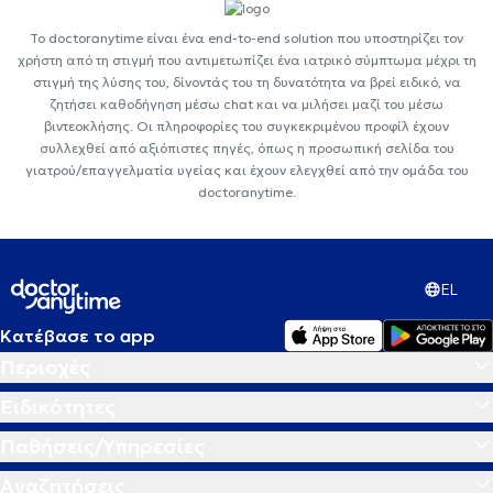
Το doctoranytime είναι ένα end-to-end solution που υποστηρίζει τον
χρήστη από τη στιγμή που αντιμετωπίζει ένα ιατρικό σύμπτωμα μέχρι τη
στιγμή της λύσης του, δίνοντάς του τη δυνατότητα να βρεί ειδικό, να
ζητήσει καθοδήγηση μέσω chat και να μιλήσει μαζί του μέσω
βιντεοκλήσης. Οι πληροφορίες του συγκεκριμένου προφίλ έχουν
συλλεχθεί από αξιόπιστες πηγές, όπως η προσωπική σελίδα του
γιατρού/επαγγελματία υγείας και έχουν ελεγχθεί από την ομάδα του
doctoranytime.
EL
Κατέβασε το app
Περιοχές
Ειδικότητες
Παθήσεις/Υπηρεσίες
Αναζητήσεις