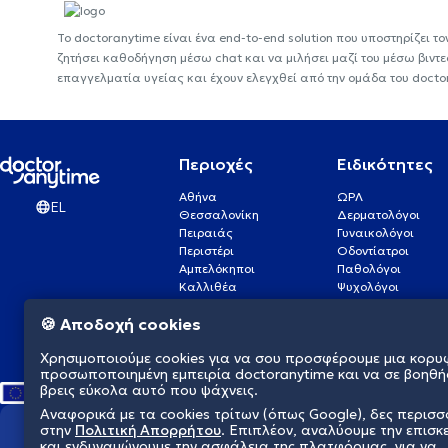
Το doctoranytime είναι ένα end-to-end solution που υποστηρίζει το
ζητήσει καθοδήγηση μέσω chat και να μιλήσει μαζί του μέσω βιντ
επαγγελματία υγείας και έχουν ελεγχθεί από την ομάδα του docto
Περιοχές
Ειδικότητες
Αθήνα
ΩΡΛ
EL
Θεσσαλονίκη
Δερματολόγοι
Πειραιάς
Γυναικολόγοι
Περιστέρι
Οδοντίατροι
Αμπελόκηποι
Παθολόγοι
Καλλιθέα
Ψυχολόγοι
Πάτρα
Οφθαλμίατροι
🍪 Αποδοχή cookies
Γλυφάδα
Ενδοκρινολόγοι
Νίκαια
Ουρολόγοι
Χρησιμοποιούμε cookies για να σου προσφέρουμε μια κορυ
Νέα Σμύρνη
Καρδιολόγοι
προσωποποιημένη εμπειρία doctoranytime και να σε βοηθή
βρεις εύκολα αυτό που ψάχνεις.
Αναφορικά με τα cookies τρίτων (όπως Google), δες περισ
στην
Πολιτική Απορρήτου
. Επιπλέον, αναλύουμε την επισκ
Διαμορφώνουμε το μέλλον τη
και ενδυναμώνουμε την ασφάλεια της πλατφόρμας, για να