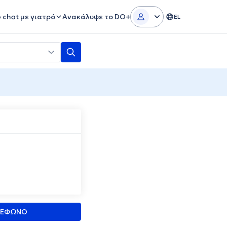
e chat με γιατρό
Ανακάλυψε το DO+
EL
ΛΕΦΩΝΟ