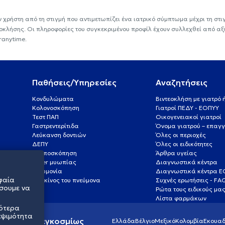
ν χρήστη από τη στιγμή που αντιμετωπίζει ένα ιατρικό σύμπτωμα μέχρι τη στιγμ
εοκλήσης. Οι πληροφορίες του συγκεκριμένου προφίλ έχουν συλλεχθεί από αξ
ranytime.
Παθήσεις/Υπηρεσίες
Αναζητήσεις
Κονδυλώματα
Βιντεοκλήση με γιατρό
Κολονοσκόπηση
Γιατροί ΠΕΔΥ - ΕΟΠΥΥ
Τεστ ΠΑΠ
Οικογενειακοί γιατροί
Γαστρεντερίτιδα
Όνομα γιατρού – επαγγ
Λεύκανση δοντιών
Όλες οι περιοχές
ΔΕΠΥ
Όλες οι ειδικότητες
Κολποσκόπηση
Άρθρα υγείας
Laser μυωπίας
Διαγνωστικά κέντρα
Πνευμονία
Διαγνωστικά κέντρα 
φαία
Καρκίνος του πνεύμονα
Συχνές ερωτήσεις - FA
σουμε να
Ρώτα τους ειδικούς μα
Λίστα φαρμάκων
σότερα
εψιμότητα
ς υγείας παγκοσμίως
Ελλάδα
Βέλγιο
Μεξικό
Κολομβία
Εκουαδ