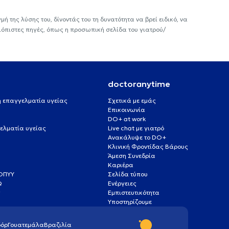
ή της λύσης του, δίνοντάς του τη δυνατότητα να βρεί ειδικό, να
ιόπιστες πηγές, όπως η προσωπική σελίδα του γιατρού/
doctoranytime
 ή επαγγελματία υγείας
Σχετικά με εμάς
Επικοινωνία
DO+ at work
ελματία υγείας
Live chat με γιατρό
Ανακάλυψε το DO+
Κλινική Φροντίδας Βάρους
Άμεση Συνεδρία
Καριέρα
ΕΟΠΥΥ
Σελίδα τύπου
Q
Ενέργειες
ς
Εμπιστευτικότητα
Υποστηρίζουμε
όρ
Γουατεμάλα
Βραζιλία