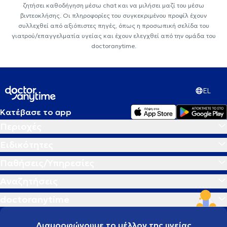
ζητήσει καθοδήγηση μέσω chat και να μιλήσει μαζί του μέσω
βιντεοκλήσης. Οι πληροφορίες του συγκεκριμένου προφίλ έχουν
συλλεχθεί από αξιόπιστες πηγές, όπως η προσωπική σελίδα του
γιατρού/επαγγελματία υγείας και έχουν ελεγχθεί από την ομάδα του
doctoranytime.
EL
Κατέβασε το app
Περιοχές
Ειδικότητες
Παθήσεις/Υπηρεσίες
Αναζητήσεις
doctoranytime
Διαμορφώνουμε το μέλλον της υγείας