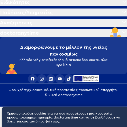
Ειδικότητες
Παθήσεις/Υπηρεσίες
Αναζητήσεις
doctoranytime
Διαμορφώνουμε το μέλλον της υγείας
παγκοσμίως
Ελλάδα
Βέλγιο
Μεξικό
Κολομβία
Εκουαδόρ
Γουατεμάλα
Βραζιλία
Οροι χρήσης
Cookies
Πολιτική προστασίας προσωπικού απορρήτου
© 2026 doctoranytime
Χρησιμοποιούμε cookies για να σου προσφέρουμε μια κορυφαία
προσωποποιημένη εμπειρία doctoranytime και να σε βοηθήσουμε να
βρεις εύκολα αυτό που ψάχνεις.