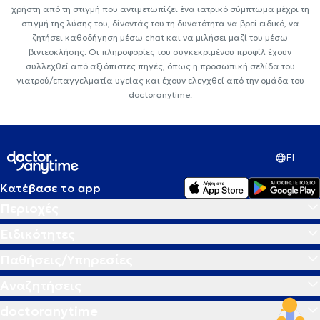
χρήστη από τη στιγμή που αντιμετωπίζει ένα ιατρικό σύμπτωμα μέχρι τη
στιγμή της λύσης του, δίνοντάς του τη δυνατότητα να βρεί ειδικό, να
ζητήσει καθοδήγηση μέσω chat και να μιλήσει μαζί του μέσω
βιντεοκλήσης. Οι πληροφορίες του συγκεκριμένου προφίλ έχουν
συλλεχθεί από αξιόπιστες πηγές, όπως η προσωπική σελίδα του
γιατρού/επαγγελματία υγείας και έχουν ελεγχθεί από την ομάδα του
doctoranytime.
EL
Κατέβασε το app
Περιοχές
Ειδικότητες
Παθήσεις/Υπηρεσίες
Αναζητήσεις
doctoranytime