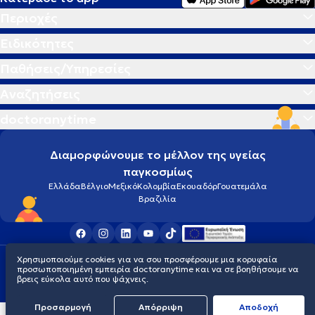
Περιοχές
Ειδικότητες
Παθήσεις/Υπηρεσίες
Αναζητήσεις
doctoranytime
Διαμορφώνουμε το μέλλον της υγείας
παγκοσμίως
Ελλάδα
Βέλγιο
Μεξικό
Κολομβία
Εκουαδόρ
Γουατεμάλα
Βραζιλία
Χρησιμοποιούμε cookies για να σου προσφέρουμε μια κορυφαία
Οροι χρήσης
Cookies
Πολιτική προστασίας προσωπικού απορρήτου
προσωποποιημένη εμπειρία doctoranytime και να σε βοηθήσουμε να
© 2026 doctoranytime
βρεις εύκολα αυτό που ψάχνεις.
Προσαρμογή
Απόρριψη
Aποδοχή