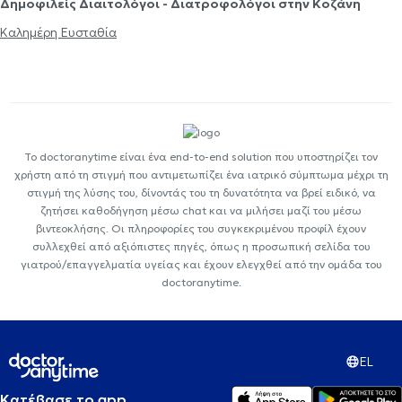
Δημοφιλείς Διαιτολόγοι - Διατροφολόγοι στην Κοζάνη
Καλημέρη Ευσταθία
Το doctoranytime είναι ένα end-to-end solution που υποστηρίζει τον
χρήστη από τη στιγμή που αντιμετωπίζει ένα ιατρικό σύμπτωμα μέχρι τη
στιγμή της λύσης του, δίνοντάς του τη δυνατότητα να βρεί ειδικό, να
ζητήσει καθοδήγηση μέσω chat και να μιλήσει μαζί του μέσω
βιντεοκλήσης. Οι πληροφορίες του συγκεκριμένου προφίλ έχουν
συλλεχθεί από αξιόπιστες πηγές, όπως η προσωπική σελίδα του
γιατρού/επαγγελματία υγείας και έχουν ελεγχθεί από την ομάδα του
doctoranytime.
EL
Κατέβασε το app