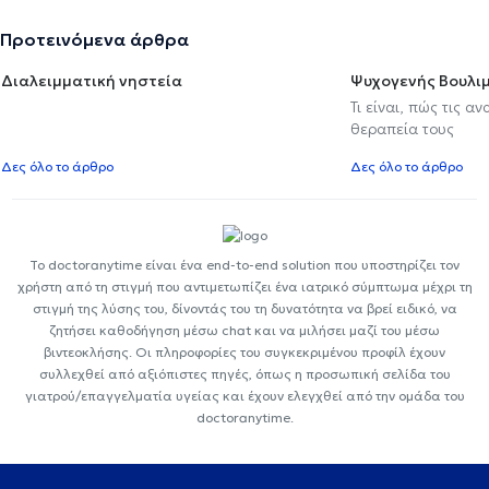
Προτεινόμενα άρθρα
Διαλειμματική νηστεία
Ψυχογενής Βουλιμ
Τι είναι, πώς τις α
θεραπεία τους
Δες όλο το άρθρο
Δες όλο το άρθρο
Το doctoranytime είναι ένα end-to-end solution που υποστηρίζει τον
χρήστη από τη στιγμή που αντιμετωπίζει ένα ιατρικό σύμπτωμα μέχρι τη
στιγμή της λύσης του, δίνοντάς του τη δυνατότητα να βρεί ειδικό, να
ζητήσει καθοδήγηση μέσω chat και να μιλήσει μαζί του μέσω
βιντεοκλήσης. Οι πληροφορίες του συγκεκριμένου προφίλ έχουν
συλλεχθεί από αξιόπιστες πηγές, όπως η προσωπική σελίδα του
γιατρού/επαγγελματία υγείας και έχουν ελεγχθεί από την ομάδα του
doctoranytime.