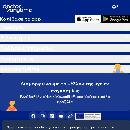
EL
Κατέβασε το app
Περιοχές
Ειδικότητες
Παθήσεις/Υπηρεσίες
Αναζητήσεις
doctoranytime
Διαμορφώνουμε το μέλλον της υγείας
παγκοσμίως
Ελλάδα
Βέλγιο
Μεξικό
Κολομβία
Εκουαδόρ
Γουατεμάλα
Βραζιλία
Χρησιμοποιούμε cookies για να σου προσφέρουμε μια κορυφαία
Οροι χρήσης
Cookies
Πολιτική προστασίας προσωπικού απορρήτου