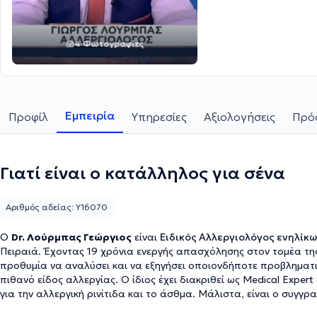
4 Φωτογραφίες
Εμπειρία
Προφίλ
Υπηρεσίες
Αξιολογήσεις
Πρόσ
Γιατί είναι ο κατάλληλος για σένα
Αριθμός αδείας: Y16070
Ο
Dr. Λούρμπας Γεώργιος
είναι
Eιδικός Aλλεργιολόγος ενηλίκ
Πειραιά. Έχοντας 19 χρόνια ενεργής απασχόλησης στον τομέα της
προθυμία να αναλύσει και να εξηγήσει οποιονδήποτε προβληματισμό, προκειμένου να αντιμετωπίσει αποτελεσμα
πιθανό είδος αλλεργίας. Ο ίδιος έχει διακριθεί ως Medical Expe
για την αλλεργική ρινίτιδα και το άσθμα. Μάλιστα, είναι ο συγγραφέας της Αλλεργιολογικής ομάδας των Ελληνικών
Κατευθυντήριων Οδηγιών για την Ανοσοθεραπεία, η οποία είναι η