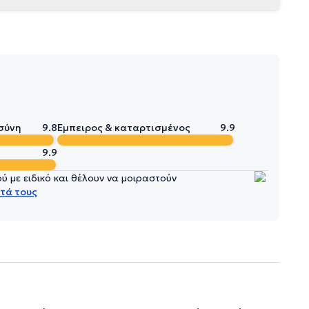
σύνη
9.8
Έμπειρος & καταρτισμένος
9.9
9.9
 με ειδικό και θέλουν να μοιραστούν
τά τους