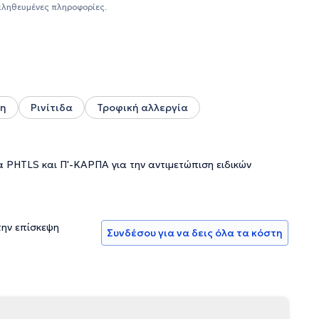
οθεραπεία στο Λονδίνο στο St.Thomas Hospitals και
αληθευμένες πληροφορίες.
όσο του άσθματος στους αθλητές της Ελληνικής Ολυμπιακής
κά επιστημονικά περιοδικά, ενώ έχει προσκληθεί και έχει
ια. Τέλος, ο γιατρός έχει ασχοληθεί ιδιαιτέρως με την
γράφοντας άρθρα σε εφημερίδες και περιοδικά και
ση
Ρινίτιδα
Τροφική αλλεργία
α PHTLS και Π'-ΚΑΡΠΑ για την αντιμετώπιση ειδικών
την επίσκεψη
Συνδέσου για να δεις όλα τα κόστη