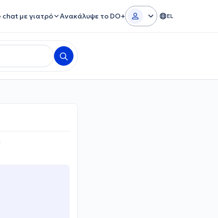
e chat με γιατρό
Ανακάλυψε το DO+
EL
ή