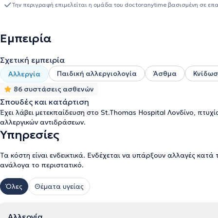
νοσημάτων. Έχει κάνει μετεκπαίδευση και εξειδίκευση στην Ανοσ
Την περιγραφή επιμελείται η ομάδα του doctoranytime βασισμένη σε επ
αποτελεί ενεργό μέλος της ομάδας Ιατρών, που μελέτησαν την ν
ομάδας. Έχει συγγράψει επιστημονικά άρθρα σε διεθνή και ελληνι
πραγματοποιήσει διαλέξεις σε ελληνικά και διεθνή ιατρικά συνέδρ
Εμπειρία
ενημέρωση του κοινού σε ζητήματα αλλεργιών δίνοντας ομιλίες, 
συμμετέχοντας σε τηλεοπτικές και ραδιοφωνικές εκπομπές.
Σχετική εμπειρία
Παιδική αλλεργιολογία
Άσθμα
Κνίδω
Αλλεργία
86 συστάσεις ασθενών
Σπουδές και κατάρτιση
Έχει λάβει μετεκπαίδευση στο St.Thomas Hospital Λονδίνο, πτυχί
αλλεργικών αντιδράσεων.
Υπηρεσίες
Τα κόστη είναι ενδεικτικά. Ενδέχεται να υπάρξουν αλλαγές κατά 
ανάλογα το περιστατικό.
Όλες
Θέματα υγείας
Αλλεργία