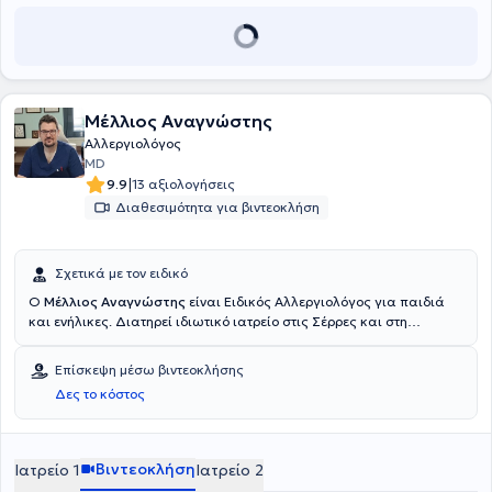
Μέλλιος Αναγνώστης
Αλλεργιολόγος
MD
|
9.9
13 αξιολογήσεις
Διαθεσιμότητα για βιντεοκλήση
Σχετικά με τον ειδικό
Ο
Μέλλιος Αναγνώστης
είναι Ειδικός Αλλεργιολόγος για παιδιά
και ενήλικες. Διατηρεί ιδιωτικό ιατρείο στις Σέρρες και στη
Καβάλα. Σπούδασε στην Ιατρική σχολή του Αριστοτελείου
Πανεπιστημίου Θεσσαλονίκης. Ολοκλήρωσε την εξάσκηση
Επίσκεψη μέσω βιντεοκλήσης
υπαίθρου στο Π.Ι. Λιμεναρίων Θάσου και ακολούθως ειδικεύτηκε
Δες το κόστος
στην Α' Παθολογική του Γ.Ν.Σερρων και μετέπειτα στην
Αλλεργιολογική Μονάδα "Δ. Καλογερομήτρος" του
Πανεπιστημιακού Γενικού Νοσοκομείου "Αττικόν", όπου
εκπαιδεύτηκε σε παιδοαλλεργιολογικά ιατρεία καθώς και σε
Βιντεοκλήση
Ιατρείο 1
Ιατρείο 2
ιατρεία ενηλίκων καλύπτοντας όλο το φάσμα των αλλεργικών