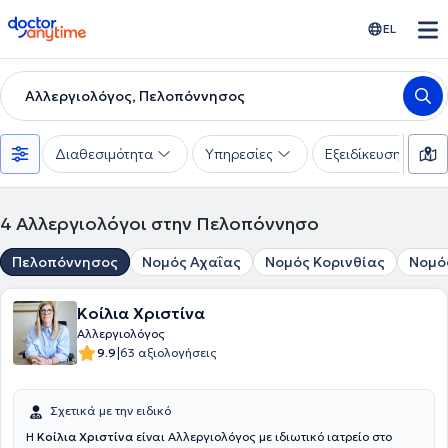
doctoranytime
EL
Αλλεργιολόγος, Πελοπόννησος
Διαθεσιμότητα
Υπηρεσίες
Εξειδίκευση
4
Αλλεργιολόγοι στην Πελοπόννησο
Πελοπόννησος
Νομός Αχαΐας
Νομός Κορινθίας
Νομό
Κοίλια Χριστίνα
Αλλεργιολόγος
|
9.9
63 αξιολογήσεις
Σχετικά με την ειδικό
Η
Κοίλια Χριστίνα
είναι Αλλεργιολόγος με ιδιωτικό ιατρείο στο