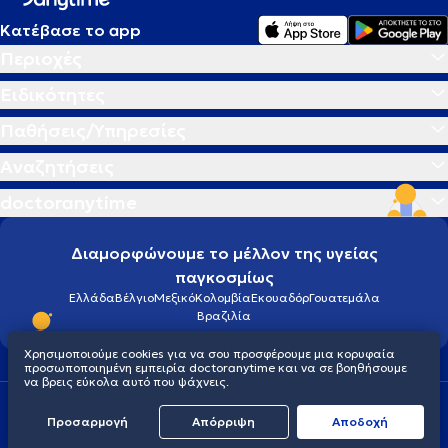
Κατέβασε το app
Περιοχές
Ειδικότητες
Παθήσεις/Υπηρεσίες
Αναζητήσεις
doctoranytime
Διαμορφώνουμε το μέλλον της υγείας
παγκοσμίως
Ελλάδα
Βέλγιο
Μεξικό
Κολομβία
Εκουαδόρ
Γουατεμάλα
Βραζιλία
Χρησιμοποιούμε cookies για να σου προσφέρουμε μια κορυφαία
προσωποποιημένη εμπειρία doctoranytime και να σε βοηθήσουμε
να βρεις εύκολα αυτό που ψάχνεις.
Οροι χρήσης
Cookies
Πολιτική προστασίας προσωπικού απορρήτου
Προσαρμογή
Απόρριψη
Aποδοχή
© 2026 doctoranytime