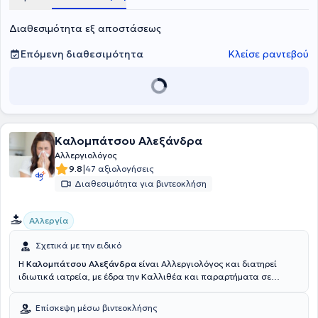
Διαθεσιμότητα εξ αποστάσεως
Επόμενη διαθεσιμότητα
Κλείσε ραντεβού
Καλομπάτσου Αλεξάνδρα
Αλλεργιολόγος
|
9.8
47 αξιολογήσεις
Διαθεσιμότητα για βιντεοκλήση
Αλλεργία
Σχετικά με την ειδικό
Η
Καλομπάτσου Αλεξάνδρα
είναι Αλλεργιολόγος και διατηρεί
ιδιωτικά ιατρεία, με έδρα την Καλλιθέα και παραρτήματα σε
Μελίσσια Αττικής και Άρτα (ως επισκέπτης ιατρός). Είναι
πτυχιούχος της Ιατρικής Σχολής του Αριστοτελείου Πανεπιστημίου
Επίσκεψη μέσω βιντεοκλήσης
Θεσσαλονίκης και ειδικεύτηκε στην Αλλεργιολογία στο Γενικό