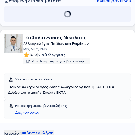
αλλεργιολογικού τμήματος στο Νοσοκομείο Metropolitan General.
Επόμενη διαθεσιμότητα
Κλείσε ραντεβού
Έχει συμμετάσχει ως ομιλήτρια σε συνέδρια στην Ελλάδα και στο
εξωτερικό. Τέλος, η γιατρός είναι μέλος της Ευρωπαϊκής Εταιρείας
Αλλεργιολογίας και Κλινικής Ανοσολογίας (EAACI), έχοντας
αριστεύσει στις ευρωπαϊκές εξετάσεις ειδικότητος.
Γκαβογιαννάκης Νικόλαος
Αλλεργιολόγος Παίδων και Ενηλίκων
MD, MLC, PhD
|
10.0
9 αξιολογήσεις
Διαθεσιμότητα για βιντεοκλήση
Σχετικά με τον ειδικό
Ειδικός Αλλεργιολόγος Δντης Αλλεργιολογικού Τμ. 401 ΓΣΝΑ
Διδάκτωρ Ιατρικής Σχολής ΕΚΠΑ
Επίσκεψη μέσω βιντεοκλήσης
Δες το κόστος
Βιντεοκλήση
Ιατρείο 1