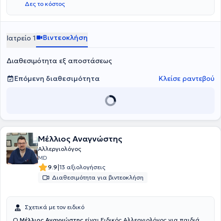
Δες το κόστος
Νοσοκομείο Παίδων Αθηνών "Παναγιώτη & Αγλαΐας Κυριακού",
αλλά και στο Γενικό Νοσοκομείο Αθηνών "Λαϊκό". Διαθέτει πολυετή
κλινική εμπειρία και έχει διατελέσει Υπεύθυνη στο
Παιδοαλλεργιολογικό Τμήμα του Metropolitan Hospital.
Βιντεοκλήση
Ιατρείο 1
Διαθεσιμότητα εξ αποστάσεως
Επόμενη διαθεσιμότητα
Κλείσε ραντεβού
Μέλλιος Αναγνώστης
Αλλεργιολόγος
MD
|
9.9
13 αξιολογήσεις
Διαθεσιμότητα για βιντεοκλήση
Σχετικά με τον ειδικό
Ο
Μέλλιος Αναγνώστης
είναι Ειδικός Αλλεργιολόγος για παιδιά