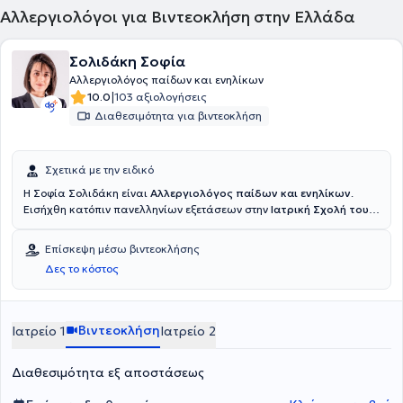
Αλλεργιολόγοι για Βιντεοκλήση στην Ελλάδα
Σολιδάκη Σοφία
Αλλεργιολόγος παίδων και ενηλίκων
|
10.0
103 αξιολογήσεις
Διαθεσιμότητα για βιντεοκλήση
Σχετικά με την ειδικό
Η Σοφία Σολιδάκη είναι
Αλλεργιολόγος παίδων και ενηλίκων
.
Εισήχθη κατόπιν πανελληνίων εξετάσεων στην
Ιατρική Σχολή του
Εθνικού και Καποδιστριακού Πανεπιστημίου Αθηνών
και
ειδικεύτηκε στο Πανεπιστημιακό Γενικό Νοσοκομείο "
Αττικόν"
, στη
Επίσκεψη μέσω βιντεοκλήσης
Μονάδα Αλλεργιολογίας "Δημήτριος Καλογερομήτρος" της Β’
Δες το κόστος
Κλινικής Δερματικών & Αφροδισίων Νόσων
. Κατά την διάρκεια
της εκπαίδευσής της, εξειδικεύτηκε στην Αλλεργιολογία παίδων
στην Αλλεργιολογική Μονάδα του Γενικού Νοσοκομείου
Παίδων
"Παναγιώτη & Αγλαΐας Κυριακού"
και στις αναπνευστικές
Βιντεοκλήση
Ιατρείο 1
Ιατρείο 2
δοκιμασίες για την ορθή διάγνωση και αντιμετώπιση του άσθματος
στην
Β’ Πανεπιστημιακή Πνευμονολογική Κλινική του
Διαθεσιμότητα εξ αποστάσεως
Πανεπιστημίου Αθηνών
. Διατηρεί ιδιωτικό ιατρείο στο Κολωνάκι
και στη Σητεία, ενώ παράλληλα είναι επιστημονικά υπεύθυνη του