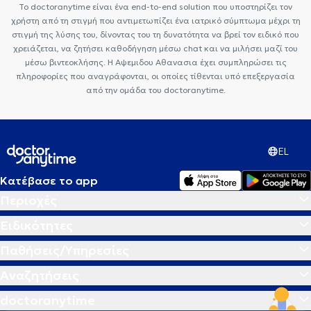
Το doctoranytime είναι ένα end-to-end solution που υποστηρίζει τον
χρήστη από τη στιγμή που αντιμετωπίζει ένα ιατρικό σύμπτωμα μέχρι τη
στιγμή της λύσης του, δίνοντας του τη δυνατότητα να βρεί τον ειδικό που
χρειάζεται, να ζητήσει καθοδήγηση μέσω chat και να μιλήσει μαζί του
μέσω βιντεοκλήσης. Η Αψεμιδου Αθανασια έχει συμπληρώσει τις
πληροφορίες που αναγράφονται, οι οποίες τίθενται υπό επεξεργασία
από την ομάδα του doctoranytime.
EL
Κατέβασε το app
Περιοχές
Ειδικότητες
Παθήσεις/Υπηρεσίες
Αναζητήσεις
doctoranytime