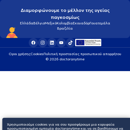
Διαμορφώνουμε το μέλλον της υγείας
παγκοσμίως
Ελλάδα
Βέλγιο
Μεξικό
Κολομβία
Εκουαδόρ
Γουατεμάλα
Βραζιλία
Οροι χρήσης
Cookies
Πολιτική προστασίας προσωπικού απορρήτου
© 2026 doctoranytime
Χρησιμοποιούμε cookies για να σου προσφέρουμε μια κορυφαία
προσωποποιημένη εμπειρία doctoranytime και να σε βοηθήσουμε να