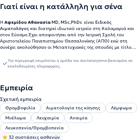
Γιατί είναι η κατάλληλη για σένα
Η
Αψεμίδου Αθανασία
MD, MSc,PhDc
είναι
Ειδικός
Αιματολόγος
και διατηρεί ιδιωτικό ιατρείο στη Καλαμαριά και
στον Εύοσμο.Έχει αποφοιτήσει από την Ιατρική Σχολή του
Αριστοτελείου Πανεπιστημίου Θεσσαλονίκης (ΑΠΘ) ενώ στη
συνέχει ακολούθησαν οι Μεταπτυχιακές της σπουδές με τίτλο
"Νανοεπιστήμες και Νανοτεχνολογίες" στην Ιατρική σχολή του
ίδιου πανεπιστημίου.Από το 2025 είναι υποψήφιος Διδάκτορας
Την περιγραφή επιμελείται η ομάδα του doctoranytime βασισμένη σε
(PhDc) του Αριστοτελείου Πανεπιστημίου Θεσσαλονίκης στο
επαληθευμένες πληροφορίες.
τμήμα πολυτεχνειο στο τμήμα "Βio medical engineering". Από το
2019 έως και σήμερα έχει εργαστεί ως Αιματολόγος στο Γενικό
Νοσοκομείο Αθηνών "Ο Ευαγγελισμός" και στο Πανεπιστημιακό
Εμπειρία
Γενικό Νοσοκομείο ΑΧΕΠΑ στη Θεσσαλονίκη.Από το 2024 έως και
σήμερα είναι ακαδημαϊκή συνεργάτης στην Ιατρική Σχολή του
Σχετική εμπειρία
Αριστοτελείου Πανεπιστημίου Θεσσαλονίκης(ΑΠΘ).
Θρομβοφιλία
Αιματολογία της κύησης
Λέμφωμα
Μυέλωμα
Λευχαιμία
Αναιμία
Λευκοπενία/Θρομβοπενία
32 συστάσεις ασθενών