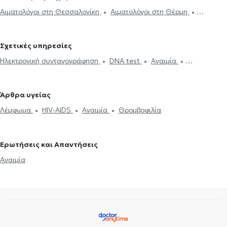
Αιματολόγοι στη Θεσσαλονίκη
Αιματολόγοι στη Θέρμη
Αιματολόγοι στους Αμπελόκηπους
Σχετικές υπηρεσίες
Ηλεκτρονική συνταγογράφηση
DNA test
Αναιμία
Θρομβοφιλία
HIV-AIDS
Λέμφωμα
Φεριτίνη
Λευχαιμία
Θρόμβωση
Πολλαπλό μυέλωμα
Άρθρα υγείας
Λέμφωμα
HIV-AIDS
Αναιμία
Θρομβοφιλία
Ερωτήσεις και Απαντήσεις
Αναιμία