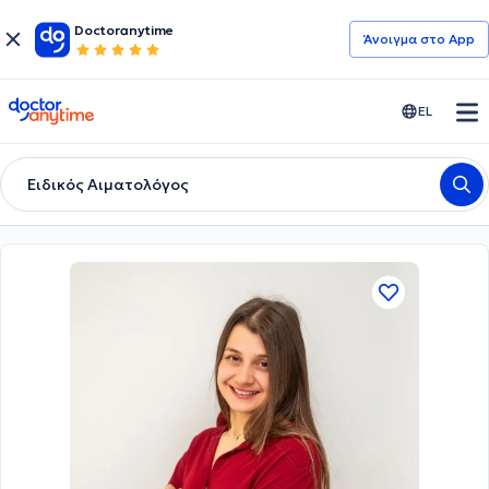
Doctoranytime
Άνοιγμα στο App
doctoranytime
EL
Ειδικός Αιματολόγος