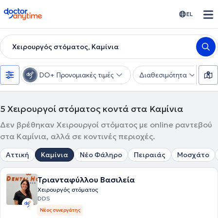
doctoranytime
EL
Χειρουργός στόματος, Καμίνια
DO+ Προνομιακές τιμές
Διαθεσιμότητα
Υ
5
Χειρουργοί στόματος κοντά στα Καμίνια
Δεν βρέθηκαν Χειρουργοί στόματος με online ραντεβού
στα Καμίνια, αλλά σε κοντινές περιοχές.
Αττική
Καμίνια
Νέο Φάληρο
Πειραιάς
Μοσχάτο
Τριανταφύλλου Βασιλεία
Χειρουργός στόματος
DDS
Νέος συνεργάτης