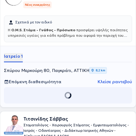
Νέος συνεργάτης
Σχετικά με τον ειδικό
Η
O.M.S. Στόμα - Γνάθος - Πρόσωπο
προσφέρει υψηλής ποιότητας
υπηρεσιές υγείας για κάθε πρόβλημα που αφορά την περιοχή του
στόματος, των γνάθων και του προσώπου. Η ομάδα, υπό την
επιστημονική διεύθυνση του Dr. Ιωάννη Χατζηστεφανου MD PhD,
απαρτίζεται από εξειδικευμένους ιατρούς και οδοντιάτρους και
Ιατρείο 1
αντιμετωπίζει ακόμα και τις πιο απαιτητικές περιπτώσεις,
προσφέροντας εξατομικευμένες λύσεις για κάθε ασθενή. Για
περισσότερες πληροφορίες μπορείτε να εισέλθετε στο
Σπύρου Μερκούρη 80, Παγκράτι, ΑΤΤΙΚΗ
8,2 km
omstotalcare.gr.
Επόμενη διαθεσιμότητα
Κλείσε ραντεβού
Τιτσινίδης Σάββας
Στοματολόγος - Χειρουργός Στόματος - Εμφυτευματολόγος -
Ιατρός - Οδοντίατρος - Διδάκτωρ Ιατρικής Αθηνών -
Δίπλωμα ΕΑΟΜ & ΑΑΟΜ