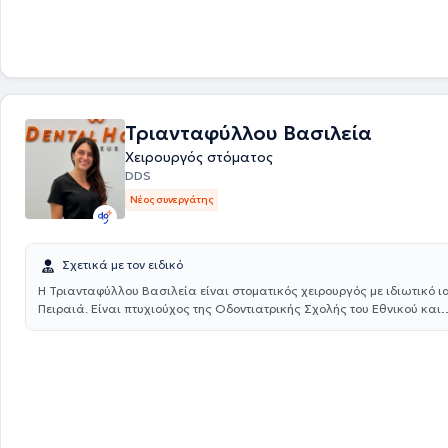
διαταραχών, η οποία μπορεί να προϋποθέτει κατασκευή ειδικών ενδ
συσκευών (νάρθηκες) για την ορθή αντιμετώπιση τους. Οι ενδοστοματ
οι οποίοι πρέπει να πληρούν συγκεκριμένες προδιαγραφές για να είνα
αποτελεσματικοί, μπορούν να εφαρμοστούν σε περιπτώσεις σφιξίματος
των δοντιών, σε περιπτώσεις μυϊκού ή αρθρικού πόνου, σε περιπτώσε
προέρχονται από τις αρθρώσεις και σε κεφαλαλγίες τύπου τάσεως κ
σχετικά προβλήματα. Ο γιατρός συμμετέχει σε συνέδρια και σεμινάρι
Τριανταφύλλου Βασιλεία
και το εξωτερικό με πλήθος ανακοινώσεων σε αυτά και ως προσκεκλη
σε αρκετές ημερίδες. Τέλος, είναι μέλος του Οδοντιατρικού Συλλόγου Α
Χειρουργός στόματος
Ελληνικής Εταιρείας Ογκολογίας Στόματος, της Ελληνικής Εταιρείας
DDS
Στοματοπροσωπικού Πόνου και της Ελληνικής Εταιρείας Κεφαλής και
Νέος συνεργάτης
Σχετικά με τον ειδικό
Η Τριανταφύλλου Βασιλεία είναι στοματικός χειρουργός με ιδιωτικό ια
Πειραιά. Είναι πτυχιούχος της Οδοντιατρικής Σχολής του Εθνικού και
Καποδιστριακού Πανεπιστημίου Αθηνών και ακολούθησε την ειδικότητ
Στοματικής Χειρουργικής στην κλινική Στοματικής και Γναθοπροσωπι
Χειρουργικής της Οδοντιατρικής σχολής Αθηνών. Έχει συμμετάσχει ως
ελληνικά και διεθνή συνέδρια με τιμητικές διακρίσεις και έχει δημοσι
επιστημονικά άρθρα σε ελληνικό και διεθνές περιοδικό. Στο ιατρείο πρ
εξατομικευμένο σχέδιο θεραπείας, μετά από πλήρη κλινική και ακτιν
εξέταση του ασθενή και οι υπηρεσίες που παρέχονται περιλαμβάνουν