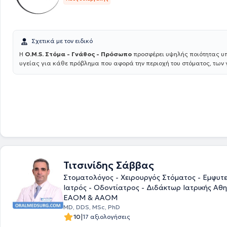
Σχετικά με τον ειδικό
Η
O.M.S. Στόμα - Γνάθος - Πρόσωπο
προσφέρει υψηλής ποιότητας υ
υγείας για κάθε πρόβλημα που αφορά την περιοχή του στόματος, των
προσώπου. Η ομάδα, υπό την επιστημονική διεύθυνση του Dr. Ιωάννη 
MD PhD, απαρτίζεται από εξειδικευμένους ιατρούς και οδοντιάτρους 
αντιμετωπίζει ακόμα και τις πιο απαιτητικές περιπτώσεις, προσφέρο
εξατομικευμένες λύσεις για κάθε ασθενή. Για περισσότερες πληροφορί
εισέλθετε στο omstotalcare.gr.
Τιτσινίδης Σάββας
Στοματολόγος - Χειρουργός Στόματος - Εμφυτ
Ιατρός - Οδοντίατρος - Διδάκτωρ Ιατρικής Αθ
ΕΑΟΜ & ΑΑΟΜ
MD, DDS, MSc, PhD
|
10
17 αξιολογήσεις