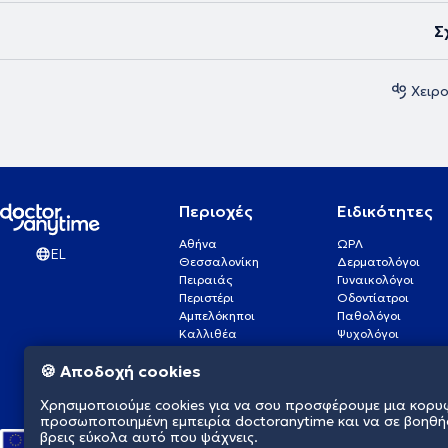
Σ
Χειρ
Περιοχές
Ειδικότητες
Αθήνα
ΩΡΛ
EL
Θεσσαλονίκη
Δερματολόγοι
Πειραιάς
Γυναικολόγοι
Περιστέρι
Οδοντίατροι
Αμπελόκηποι
Παθολόγοι
Καλλιθέα
Ψυχολόγοι
Πάτρα
Οφθαλμίατροι
🍪 Αποδοχή cookies
Γλυφάδα
Ενδοκρινολόγοι
Νίκαια
Ουρολόγοι
Χρησιμοποιούμε cookies για να σου προσφέρουμε μια κορυ
Νέα Σμύρνη
Καρδιολόγοι
προσωποποιημένη εμπειρία doctoranytime και να σε βοηθή
βρεις εύκολα αυτό που ψάχνεις.