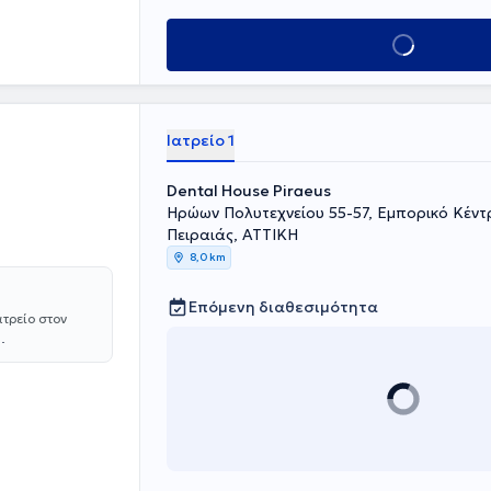
οστοματικών
ικοί νάρθηκες,
Κλείσε ραντεβού
ι
 ή τριξίματος
ις ήχων που
αι άλλα
α στην Ελλάδα
Ιατρείο 1
μένος ομιλιτής
ττικής, της
Dental House Piraeus
 Τραχήλου.
Ηρώων Πολυτεχνείου 55-57, Εμπορικό Κέντ
Πειραιάς, ΑΤΤΙΚΗ
8,0 km
Επόμενη διαθεσιμότητα
τρείο στον
α της
κής
 ομιλήτρια σε
εύσει δύο
οέχει το
ογραφική
 την Τοποθέτηση