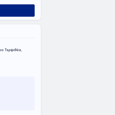
ρο Τερψιθέα,