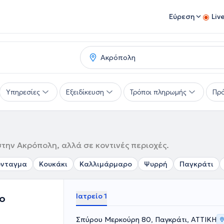
Εύρεση
Liv
Υπηρεσίες
Εξειδίκευση
Τρόποι πληρωμής
Πρό
την Ακρόπολη, αλλά σε κοντινές περιοχές.
ύνταγμα
Κουκάκι
Καλλιμάρμαρο
Ψυρρή
Παγκράτι
Ιατρείο 1
πο
Σπύρου Μερκούρη 80, Παγκράτι, ΑΤΤΙΚΗ