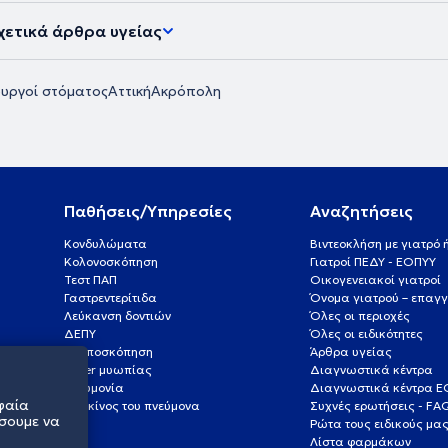
χετικά άρθρα υγείας
ουργοί στόματος
Αττική
Ακρόπολη
Παθήσεις/Υπηρεσίες
Αναζητήσεις
Κονδυλώματα
Βιντεοκλήση με γιατρό
Κολονοσκόπηση
Γιατροί ΠΕΔΥ - ΕΟΠΥΥ
Τεστ ΠΑΠ
Οικογενειακοί γιατροί
Γαστρεντερίτιδα
Όνομα γιατρού – επαγγ
Λεύκανση δοντιών
Όλες οι περιοχές
ΔΕΠΥ
Όλες οι ειδικότητες
Κολποσκόπηση
Άρθρα υγείας
Laser μυωπίας
Διαγνωστικά κέντρα
Πνευμονία
Διαγνωστικά κέντρα 
φαία
Καρκίνος του πνεύμονα
Συχνές ερωτήσεις - FA
σουμε να
Ρώτα τους ειδικούς μα
Λίστα φαρμάκων