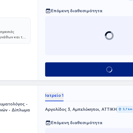
Επόμενη διαθεσιμότητα
πηρεσιές
 γνάθων και του
Χατζηστεφανου
και
ντας
ες μπορείτε να
Κλείσε ραντεβού
Ιατρείο 1
ευματολόγος -
Αργολίδος 3, Αμπελόκηποι, ΑΤΤΙΚΗ
ηνών - Δίπλωμα
3,7 km
Επόμενη διαθεσιμότητα