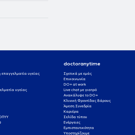
doctoranytime
 ή επαγγελματία υγείας
Σχετικά με εμάς
Επικοινωνία
DO+ at work
ελματία υγείας
Live chat με γιατρό
Ανακάλυψε το DO+
Κλινική Φροντίδας Βάρους
Άμεση Συνεδρία
Καριέρα
ΕΟΠΥΥ
Σελίδα τύπου
Q
Ενέργειες
ς
Εμπιστευτικότητα
Υποστηρίζουμε