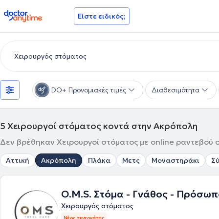
doctoranytime
Είστε ειδικός;
DO+ Προνομιακές τιμές
Διαθεσιμότητα
5
Χειρουργοί στόματος κοντά στην Ακρόπολη
Δεν βρέθηκαν Χειρουργοί στόματος με online ραντεβού σ
Αττική
Ακρόπολη
Πλάκα
Μετς
Μοναστηράκι
Σ
O.M.S. Στόμα - Γνάθος - Πρόσω
Χειρουργός στόματος
Νέος συνεργάτης