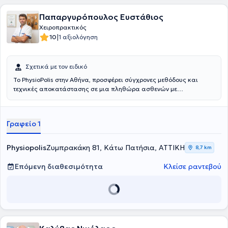
Παπαργυρόπουλος Ευστάθιος
Χειροπρακτικός
|
10
1 αξιολόγηση
Σχετικά με τον ειδικό
Το PhysioPolis στην Αθήνα, προσφέρει σύγχρονες μεθόδους και
τεχνικές αποκατάστασης σε μια πληθώρα ασθενών με
μυοσκελετικές και νευρολογικές παθήσεις με αδιάκοπη λειτουργία
από το 1979. Επίσης υπάρχει εξειδίκευση στην ειδική αγωγή αλλά
και στην εξυπηρέτηση γηριατρικών παθήσεων όπως Aλτσχάιμερ,
Γραφείο 1
Πάρκινσον και Οστεοπόρωση.Με υπηρεσίες κατ'οίκον
εξυπηρετείται σχεδόν ολόκληρο το λεκανοπέδιο Αθηνών και
μπορούμε να αντιμετωπίσουμε οποιαδήποτε περίπτωση με
Physiopolis
Ζυμπρακάκη 81, Κάτω Πατήσια, ΑΤΤΙΚΗ
8,7 km
δυσκολίες μετακίνησης και βάδισης. Επίσης συστήνονται
εξειδικευμένες εργονομικές λύσεις που βοηθούν τους ασθενείς να
Επόμενη διαθεσιμότητα
Κλείσε ραντεβού
κινούνται με μεγαλύτερη άνεση αλλά και ασφάλεια στο σπίτι τους.