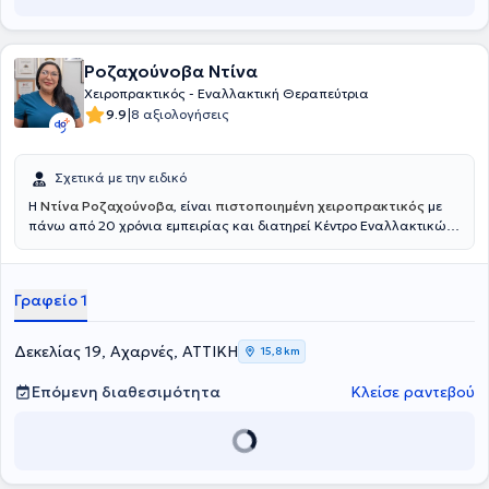
Ροζαχούνοβα Ντίνα
Χειροπρακτικός - Εναλλακτική Θεραπεύτρια
|
9.9
8 αξιολογήσεις
Σχετικά με την ειδικό
Η
Ντίνα Ροζαχούνοβα
, είναι
πιστοποιημένη χειροπρακτικός
με
πάνω από 20 χρόνια εμπειρίας και διατηρεί Κέντρο Εναλλακτικών
Θεραπειών. Έχει σπουδάσει στην Κίνα, την πρώην Σοβιετική Ένωση
και την Ευρώπη, συνδυάζοντας τις γνώσεις της σε εναλλακτικές
θεραπείες για τη φροντίδα του μυοσκελετικού συστήματος. Με
Γραφείο 1
εξειδίκευση σε παθήσεις όπως οι μεσοσπονδύλιες κήλες, τα
προβλήματα στον αυχένα, τη θωρακική και οσφυϊκή μοίρα,
προσφέρει εξατομικευμένες λύσεις για την ανακούφιση του πόνου
Δεκελίας 19, Αχαρνές, ΑΤΤΙΚΗ
15,8 km
και την αποκατάσταση της λειτουργίας του σώματος. Στην
πρακτική της χρησιμοποιεί μεθόδους όπως η χειροπρακτική και ο
Επόμενη διαθεσιμότητα
Κλείσε ραντεβού
βελονισμός που προσφέρουν φυσική ανακούφιση και ενίσχυση της
υγείας αλλά και άλλες μεθόδους εναλλακτικής θεραπείας. Μέσα
από τη συνδυαστική της προσέγγιση, επικεντρώνεται στην αρμονία
του σώματος και του πνεύματος για τη βέλτιστη υγεία.