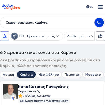
doctoranytime
EL
Χειροπρακτικός, Καμίνια
DO+ Προνομιακές τιμές
Διαθεσιμότητα
Υ
6
Χειροπρακτικοί κοντά στα Καμίνια
Δεν βρέθηκαν Χειροπρακτικοί με online ραντεβού στα
Καμίνια, αλλά σε κοντινές περιοχές.
Αττική
Καμίνια
Νέο Φάληρο
Πειραιάς
Μοσχάτο
Καποδίστριας Παναγιώτης
Χειροπρακτικός
|
9.8
22 αξιολογήσεις
Διαθεσιμότητα για βιντεοκλήση