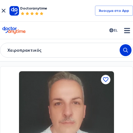
Doctoranytime
Άνοιγμα στο App
doctoranytime
EL
Χειροπρακτικός