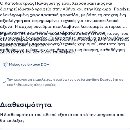
Ο
Καποδίστριας Παναγιώτης
είναι
Χειροπρακτικός
και
διατηρεί ιδιωτικό γραφείο στην Αθήνα και στην Κέρκυρα.
Παρέχει
ολοκληρωμένη χειροπρακτική φροντίδα, με βάση τη στοχευμένη
αξιολόγηση και τεκμηριωμένες τεχνικές για τον μυοσκελετικό
άξονα. Η αρχική συνεδρία περιλαμβάνει λεπτομερές ιστορικό,
κινησιολογική και νευρολογική αξιολόγηση, καθώς και
Σημείωση: σε περίπτωση συμπτωμάτων όπως έντονος πόνος που
λειτουργικές δοκιμασίες. Οι θεραπείες μπορεί να περιλαμβάνουν:
δεν υποχωρεί, απώλεια αισθητικότητας/δύναμης κλπ, απαιτείται
χειροπρακτικές προσαρμογές/τεχνικές χειρισμού, κινητοποίηση
άμεση ιατρική εκτίμηση.
αρθρώσεων, μυϊκές τεχνικές, θεραπευτική άσκηση, καθοδήγηση
Δυνατότητα και κατ οίκον επισκέψεων.
για στάση/εργονομία και στρατηγικές αυτοφροντίδας.
Εφαρμόζεται εξατομικευμένο πρόγραμμα αποκατάστασης με
Μέλος του δικτύου DO+
συγκεκριμένους φυσικούς στόχους (π.χ. μείωση οξέος πόνου,
αύξηση εύρους κίνησης, επανένταξη σε αθλητική δραστηριότητα).
Επιπλέον, ο ειδικός συνεργάζεται, όποτε χρειαστεί, με γιατρούς
Την περιγραφή επιμελείται η ομάδα του doctoranytime βασισμένη σε
και φυσιοθεραπευτές για ολιστική διαχείριση.
επαληθευμένες πληροφορίες.
Διαθεσιμότητα
Η διαθεσιμότητα του ειδικού εξαρτάται από την υπηρεσία που
θα επιλέξεις.