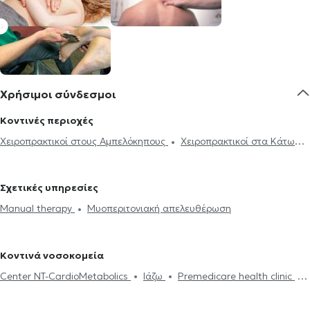
Χρήσιμοι σύνδεσμοι
Κοντινές περιοχές
Χειροπρακτικοί στους Αμπελόκηπους
Χειροπρακτικοί στα Κάτω
Πατήσια
Χειροπρακτικοί στη Γλυφάδα
Χειροπρακτικοί στις
Αχαρνές
Σχετικές υπηρεσίες
Manual therapy
Μυοπεριτονιακή απελευθέρωση
Κοντινά νοσοκομεία
Center NT-CardioMetabolics
Ιάζω
Premedicare health clinic
Premedicare Health Clinic
Bioclab Ιδιωτικά Πολυιατρεία