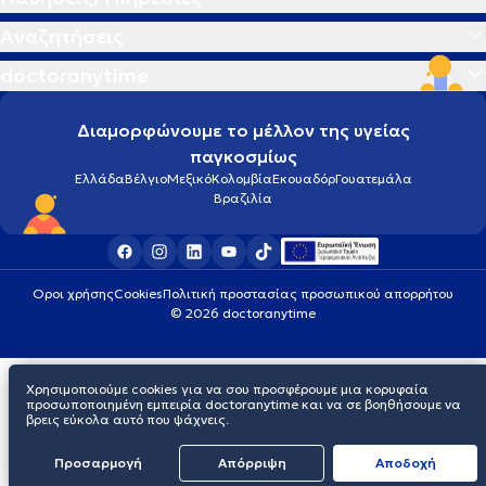
Αναζητήσεις
doctoranytime
Διαμορφώνουμε το μέλλον της υγείας
παγκοσμίως
Ελλάδα
Βέλγιο
Μεξικό
Κολομβία
Εκουαδόρ
Γουατεμάλα
Βραζιλία
Οροι χρήσης
Cookies
Πολιτική προστασίας προσωπικού απορρήτου
© 2026 doctoranytime
Χρησιμοποιούμε cookies για να σου προσφέρουμε μια κορυφαία
προσωποποιημένη εμπειρία doctoranytime και να σε βοηθήσουμε να
βρεις εύκολα αυτό που ψάχνεις.
Προσαρμογή
Απόρριψη
Aποδοχή