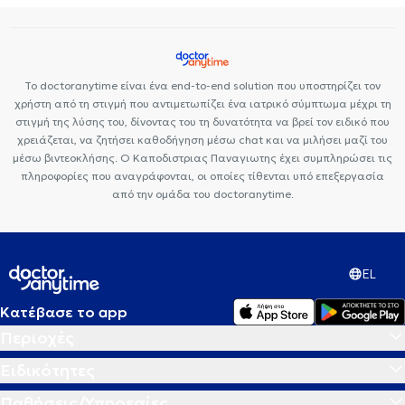
Το doctoranytime είναι ένα end-to-end solution που υποστηρίζει τον
χρήστη από τη στιγμή που αντιμετωπίζει ένα ιατρικό σύμπτωμα μέχρι τη
στιγμή της λύσης του, δίνοντας του τη δυνατότητα να βρεί τον ειδικό που
χρειάζεται, να ζητήσει καθοδήγηση μέσω chat και να μιλήσει μαζί του
μέσω βιντεοκλήσης. Ο Καποδιστριας Παναγιωτης έχει συμπληρώσει τις
πληροφορίες που αναγράφονται, οι οποίες τίθενται υπό επεξεργασία
από την ομάδα του doctoranytime.
EL
Κατέβασε το app
Περιοχές
Ειδικότητες
Παθήσεις/Υπηρεσίες