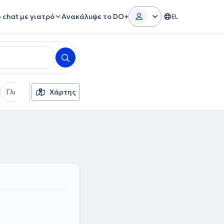
e chat με γιατρό
Ανακάλυψε το DO+
EL
Γλώσσες
Χάρτης
Ασφαλιστικές εταιρείες
Φύλο