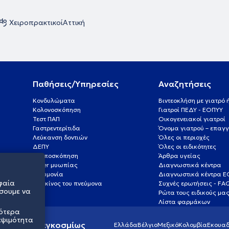
Χειροπρακτικοί
Αττική
Παθήσεις/Υπηρεσίες
Αναζητήσεις
Κονδυλώματα
Βιντεοκλήση με γιατρό
Κολονοσκόπηση
Γιατροί ΠΕΔΥ - ΕΟΠΥΥ
Τεστ ΠΑΠ
Οικογενειακοί γιατροί
Γαστρεντερίτιδα
Όνομα γιατρού – επαγγ
Λεύκανση δοντιών
Όλες οι περιοχές
ΔΕΠΥ
Όλες οι ειδικότητες
Κολποσκόπηση
Άρθρα υγείας
Laser μυωπίας
Διαγνωστικά κέντρα
Πνευμονία
Διαγνωστικά κέντρα 
φαία
Καρκίνος του πνεύμονα
Συχνές ερωτήσεις - FA
σουμε να
Ρώτα τους ειδικούς μα
Λίστα φαρμάκων
σότερα
εψιμότητα
ς υγείας παγκοσμίως
Ελλάδα
Βέλγιο
Μεξικό
Κολομβία
Εκουαδ