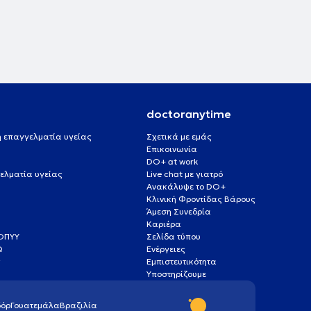
doctoranytime
 ή επαγγελματία υγείας
Σχετικά με εμάς
Επικοινωνία
DO+ at work
ελματία υγείας
Live chat με γιατρό
Ανακάλυψε το DO+
Κλινική Φροντίδας Βάρους
Άμεση Συνεδρία
Καριέρα
ΕΟΠΥΥ
Σελίδα τύπου
Q
Ενέργειες
ς
Εμπιστευτικότητα
Υποστηρίζουμε
όρ
Γουατεμάλα
Βραζιλία