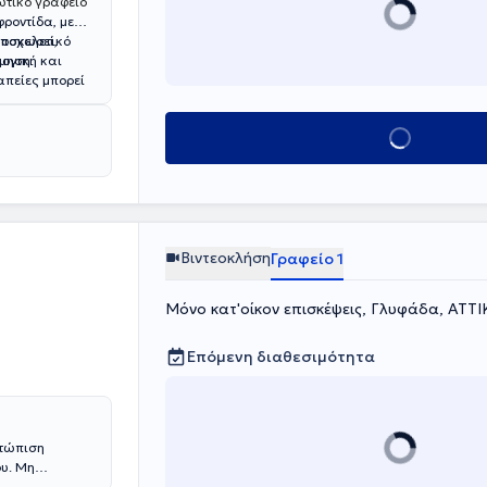
ιωτικό γραφείο
ροντίδα, με
υοσκελετικό
υποχωρεί,
λογική και
μηση.
απείες μπορεί
κινητοποίηση
στάση/
Κλείσε ραντεβού
μένο πρόγραμμα
έος πόνου,
λέον, ο ειδικός
ολιστική
Βιντεοκλήση
Γραφείο 1
Μόνο κατ'οίκον επισκέψεις, Γλυφάδα, ΑΤΤ
Επόμενη διαθεσιμότητα
ετώπιση
υ. Μη
εσμα στη