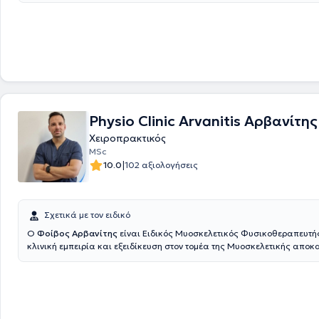
μείωση μουδιάσματος, καυσαλγίας, πίεσης νευρικού ιστού
Physio Clinic Arvanitis Αρβανίτη
Χειροπρακτικός
MSc
|
10.0
102 αξιολογήσεις
Σχετικά με τον ειδικό
Ο
Φοίβος Αρβανίτης
είναι Ειδικός Μυοσκελετικός Φυσικοθεραπευτή
κλινική εμπειρία και εξειδίκευση στον τομέα της Mυοσκελετικής απο
Αποφοίτησε από το Τμήμα Φυσικοθεραπείας του Πανεπιστημίου Θεσ
2014). Απέκτησε τον τίτλο του Ειδικού Μυοσκελετικού Φυσικοθεραπευ
τον Hellenic Orthopedic Musculoskeletal Training, αναγνωρισμένο απ
οργανισμό IFOMPT(2018-2020).Η επαγγελματική του πορεία ξεκίνησε 
φυσικοθεραπευτήριο του Γενικού Νοσοκομείου Πατρών "Ο Αγιος Αντρέ