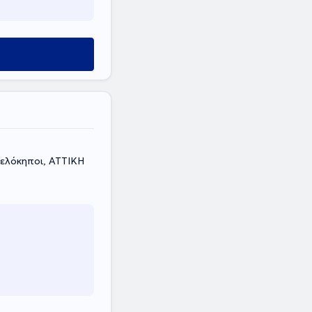
 - Physio Clinic Arvanitis , Αμπελόκηποι, ΑΤΤΙΚΗ