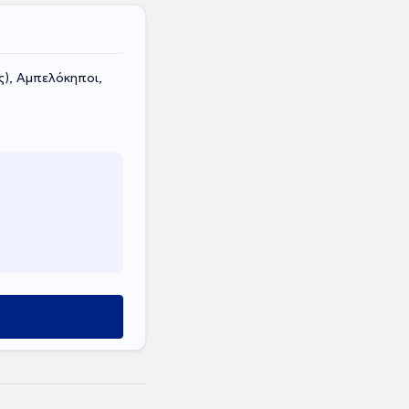
ς), Αμπελόκηποι,