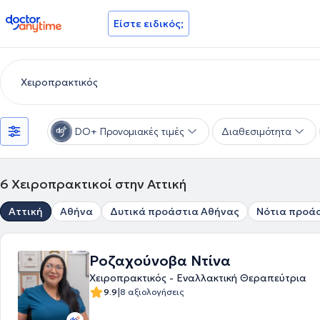
doctoranytime
Είστε ειδικός;
DO+ Προνομιακές τιμές
Διαθεσιμότητα
6
Χειροπρακτικοί στην Αττική
Αττική
Αθήνα
Δυτικά προάστια Αθήνας
Νότια προά
Ροζαχούνοβα Ντίνα
Χειροπρακτικός - Εναλλακτική Θεραπεύτρια
|
9.9
8 αξιολογήσεις