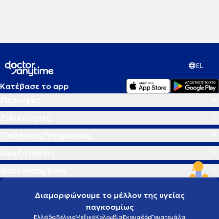
EL
Κατέβασε το app
Περιοχές
Ειδικότητες
Παθήσεις/Υπηρεσίες
Αναζητήσεις
doctoranytime
Διαμορφώνουμε το μέλλον της υγείας
παγκοσμίως
Ελλάδα
Βέλγιο
Μεξικό
Κολομβία
Εκουαδόρ
Γουατεμάλα