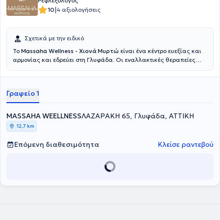
Ρεφλεξολόγος
|
10
4 αξιολογήσεις
Σχετικά με την ειδικό
Το
Massaha Wellness - Χιονά Μυρτώ
είναι ένα κέντρο ευεξίας και
αρμονίας και εδρεύει στη Γλυφάδα.
Οι εναλλακτικές θεραπείες
μπήκαν στη ζωή της
Χιονά Μυρτούς
, στην προσπάθεια της να
αντιμετωπίσει αρκετούς τραυματισμούς που είχε ως αθλήτρια και
τις λάτρεψε για τις ευεργετικές τους ιδιότητες. Έχοντας αποφοιτήσει
Γραφείο 1
από το Τμήμα Νοσηλευτικής του Τεχνολογικού Εκπαιδευτικού
Ιδρύματος Αθηνών, αποφάσισε το 2010 να στραφεί στη
Ρεφλεξολογία στην Σχολή Natural Health Science. Έπειτα
MASSAHA WEELLNESS
ΛΑΖΑΡΑΚΗ 65, Γλυφάδα, ΑΤΤΙΚΗ
εμπλούτισε τις σπουδές της με αθλητική μάλαξη, rejuvance,
12,7 km
ηλεκτροβελονισμό, ιδιαίτερες ανατολικές θεραπείες κ.α. Η
ενασχόλησή της συνεχίζεται με καθημερινή ενημέρωση, δοκιμή και
Επόμενη διαθεσιμότητα
Κλείσε ραντεβού
ανακάλυψη νέων μεθόδων και θεραπευτικών τεχνικών.