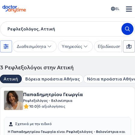
doctoranytime
EL
Ρεφλεξολόγος, Αττική
Διαθεσιμότητα
Υπηρεσίες
Εξειδίκευση
3
Ρεφλεξολόγοι στην Αττική
Αττική
Βόρεια προάστια Αθήνας
Νότια προάστια Αθήν
Παπαδημητρίου Γεωργία
Ρεφλεξολόγος - Βελονίστρια
|
10.0
6 αξιολογήσεις
Σχετικά με την ειδικό
Η
Παπαδημητρίου Γεωργία
είναι
Ρεφλεξολόγος - Βελονίστρια
και