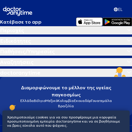
EL
Κατέβασε το app
Περιοχές
Ειδικότητες
Παθήσεις/Υπηρεσίες
Αναζητήσεις
doctoranytime
Διαμορφώνουμε το μέλλον της υγείας
παγκοσμίως
Ελλάδα
Βέλγιο
Μεξικό
Κολομβία
Εκουαδόρ
Γουατεμάλα
Βραζιλία
Χρησιμοποιούμε cookies για να σου προσφέρουμε μια κορυφαία
προσωποποιημένη εμπειρία doctoranytime και να σε βοηθήσουμε
να βρεις εύκολα αυτό που ψάχνεις.
Οροι χρήσης
Cookies
Πολιτική προστασίας προσωπικού απορρήτου