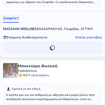
αρμονίας και εδρεύει στη Γλυφάδα.
Οι εναλλακτικές θεραπείες
μπήκαν στη ζωή της
Χιονά Μυρτούς
, στην προσπάθεια της να
αντιμετωπίσει αρκετούς τραυματισμούς που είχε ως αθλήτρια και
τις λάτρεψε για τις ευεργετικές τους ιδιότητες. Έχοντας αποφοιτήσει
Γραφείο 1
από το Τμήμα Νοσηλευτικής του Τεχνολογικού Εκπαιδευτικού
Ιδρύματος Αθηνών, αποφάσισε το 2010 να στραφεί στη
Ρεφλεξολογία στην Σχολή Natural Health Science. Έπειτα
MASSAHA WEELLNESS
ΛΑΖΑΡΑΚΗ 65, Γλυφάδα, ΑΤΤΙΚΗ
εμπλούτισε τις σπουδές της με αθλητική μάλαξη, rejuvance,
ηλεκτροβελονισμό, ιδιαίτερες ανατολικές θεραπείες κ.α. Η
Επόμενη διαθεσιμότητα
Κλείσε ραντεβού
ενασχόλησή της συνεχίζεται με καθημερινή ενημέρωση, δοκιμή και
ανακάλυψη νέων μεθόδων και θεραπευτικών τεχνικών.
Μπουτούρη Φωτεινή
Ρεφλεξολόγος
|
10
73 αξιολογήσεις
Σχετικά με την ειδικό
Η αγάπη μου για τον άνθρωπο με οδήγησε από μικρή ηλικία στην
αναζήτηση ολιστικών συμπληρωματικών θεραπειών, ώστε να
συμβάλλω στην πρόληψη των δυσαρμονιών στο σώμα πριν