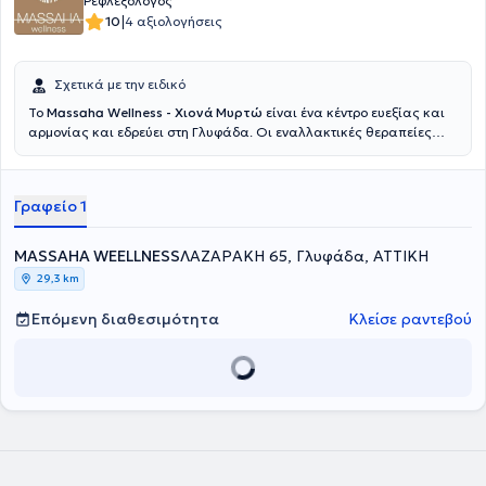
Ρεφλεξολόγος
|
10
4 αξιολογήσεις
Σχετικά με την ειδικό
Το
Massaha Wellness - Χιονά Μυρτώ
είναι ένα κέντρο ευεξίας και
αρμονίας και εδρεύει στη Γλυφάδα.
Οι εναλλακτικές θεραπείες
μπήκαν στη ζωή της
Χιονά Μυρτούς
, στην προσπάθεια της να
αντιμετωπίσει αρκετούς τραυματισμούς που είχε ως αθλήτρια και
τις λάτρεψε για τις ευεργετικές τους ιδιότητες. Έχοντας αποφοιτήσει
Γραφείο 1
από το Τμήμα Νοσηλευτικής του Τεχνολογικού Εκπαιδευτικού
Ιδρύματος Αθηνών, αποφάσισε το 2010 να στραφεί στη
Ρεφλεξολογία στην Σχολή Natural Health Science. Έπειτα
MASSAHA WEELLNESS
ΛΑΖΑΡΑΚΗ 65, Γλυφάδα, ΑΤΤΙΚΗ
εμπλούτισε τις σπουδές της με αθλητική μάλαξη, rejuvance,
29,3 km
ηλεκτροβελονισμό, ιδιαίτερες ανατολικές θεραπείες κ.α. Η
ενασχόλησή της συνεχίζεται με καθημερινή ενημέρωση, δοκιμή και
Επόμενη διαθεσιμότητα
Κλείσε ραντεβού
ανακάλυψη νέων μεθόδων και θεραπευτικών τεχνικών.