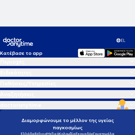
EL
Κατέβασε το app
Περιοχές
Ειδικότητες
Παθήσεις/Υπηρεσίες
Αναζητήσεις
doctoranytime
Διαμορφώνουμε το μέλλον της υγείας
παγκοσμίως
Ελλάδα
Βέλγιο
Μεξικό
Κολομβία
Εκουαδόρ
Γουατεμάλα