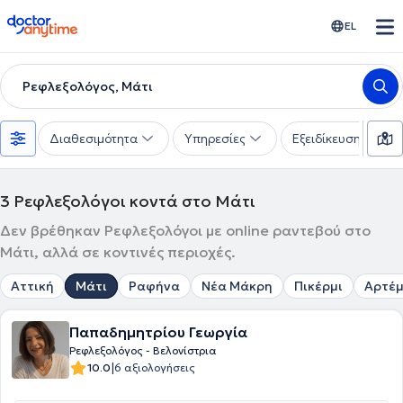
doctoranytime
EL
Ρεφλεξολόγος, Μάτι
Διαθεσιμότητα
Υπηρεσίες
Εξειδίκευση
3
Ρεφλεξολόγοι κοντά στο Μάτι
Δεν βρέθηκαν Ρεφλεξολόγοι με online ραντεβού στο
Μάτι, αλλά σε κοντινές περιοχές.
Αττική
Μάτι
Ραφήνα
Νέα Μάκρη
Πικέρμι
Αρτέμ
Παπαδημητρίου Γεωργία
Ρεφλεξολόγος - Βελονίστρια
|
10.0
6 αξιολογήσεις