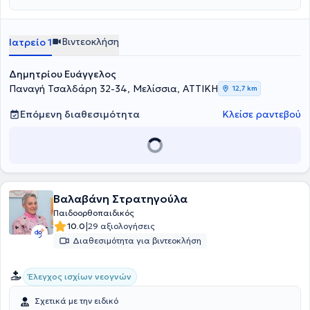
Αθλητικές Κακώσεις και στην Αρθροσκοπική Χειρουργική, στην
Παιδοορθοπαιδική και στη θεραπεία της Οστεοπόρωσης. Έχει
εργαστεί επί μακρόν στο Γενικό Νοσοκομείο Αττικής ΚΑΤ και στο
Βιντεοκλήση
Ιατρείο 1
εξωτερικό. Διατηρεί ιδιωτικό ιατρείο στα Μελίσσια και χειρουργεί
σε μεγάλα ιδιωτικά θεραπευτήρια των Αθηνών.
Δημητρίου Ευάγγελος
Παναγή Τσαλδάρη 32-34, Μελίσσια, ΑΤΤΙΚΗ
12,7 km
Επόμενη διαθεσιμότητα
Κλείσε ραντεβού
Βαλαβάνη Στρατηγούλα
Παιδοορθοπαιδικός
|
10.0
29 αξιολογήσεις
Διαθεσιμότητα για βιντεοκλήση
Έλεγχος ισχίων νεογνών
Σχετικά με την ειδικό