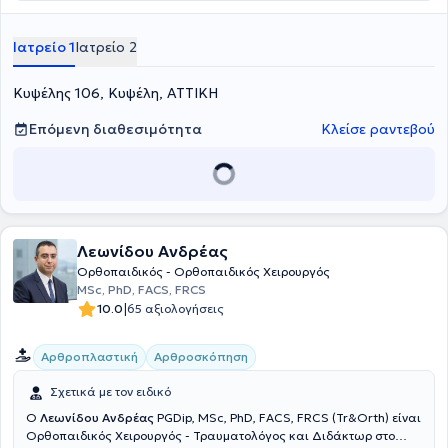
Doctor's Hospital και του Metropolitan General. Με πολυετή
εμπειρία στις ορθοπαιδικές παθήσεις, ο γιατρός πραγματοποιεί
διάγνωση και θεραπεία ορθοπαιδικών παθήσεων ενηλίκων και
Ιατρείο 1
Ιατρείο 2
παίδων. Επίσης, ασχολείται με περιστατικά όπως τενοντίτιδες,
οστεοαρθρίτιδα, αυχενικό σύνδρομο, ισχιαλγία καθώς και
Κυψέλης 106, Κυψέλη, ΑΤΤΙΚΗ
παιδοορθοπαιδική.
Επόμενη διαθεσιμότητα
Κλείσε ραντεβού
Λεωνίδου Ανδρέας
Ορθοπαιδικός - Ορθοπαιδικός Χειρουργός
MSc, PhD, FACS, FRCS
|
10.0
65 αξιολογήσεις
Αρθροπλαστική
Αρθροσκόπηση
Σχετικά με τον ειδικό
Ο
Λεωνίδου Ανδρέας
PGDip, MSc, PhD, FACS, FRCS (Tr&Orth) είναι
Ορθοπαιδικός Xειρουργός - Τραυματολόγος και Διδάκτωρ στο