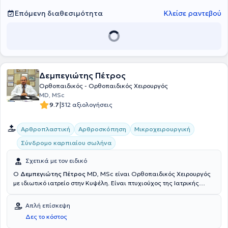
Υγεία), Μαρούσι, ΑΤΤΙΚΗ
Επόμενη διαθεσιμότητα
Κλείσε ραντεβού
Δεμπεγιώτης Πέτρος
Ορθοπαιδικός - Ορθοπαιδικός Χειρουργός
MD, MSc
|
9.7
312 αξιολογήσεις
Αρθροπλαστική
Αρθροσκόπηση
Μικροχειρουργική
Σύνδρομο καρπιαίου σωλήνα
Σχετικά με τον ειδικό
Ο
Δεμπεγιώτης Πέτρος
MD, MSc είναι Ορθοπαιδικός Χειρουργός
με ιδιωτικό ιατρείο στην Κυψέλη. Είναι πτυχιούχος της Ιατρικής
Σχολής του Εθνικού και Καποδιστριακού Πανεπιστημίου Αθηνών
και έχει παρακολουθήσει πλήθος διεθνών εκπαιδευτικών
Απλή επίσκεψη
σεμιναρίων, ενώ είναι και Διπλωματούχος ιατρός στη Neural
Δες το κόστος
Therapy. Είναι Συνεργάτης ιατρός της Ευρωκλινικής Αθηνών, του