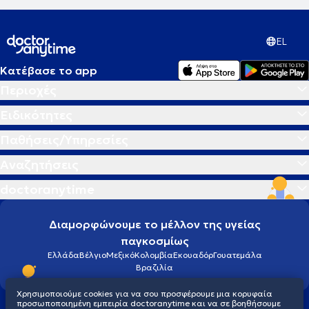
EL
Κατέβασε το app
Περιοχές
Ειδικότητες
Παθήσεις/Υπηρεσίες
Αναζητήσεις
doctoranytime
Διαμορφώνουμε το μέλλον της υγείας
παγκοσμίως
Ελλάδα
Βέλγιο
Μεξικό
Κολομβία
Εκουαδόρ
Γουατεμάλα
Βραζιλία
Χρησιμοποιούμε cookies για να σου προσφέρουμε μια κορυφαία
προσωποποιημένη εμπειρία doctoranytime και να σε βοηθήσουμε