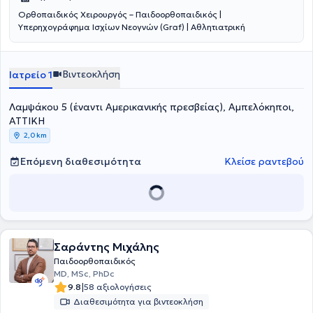
Ορθοπαιδικός Χειρουργός – Παιδοορθοπαιδικός |
Υπερηχογράφημα Ισχίων Νεογνών (Graf) | Αθλητιατρική
Βιντεοκλήση
Ιατρείο 1
Λαμψάκου 5 (έναντι Αμερικανικής πρεσβείας), Αμπελόκηποι,
ΑΤΤΙΚΗ
2,0 km
Επόμενη διαθεσιμότητα
Κλείσε ραντεβού
Σαράντης Μιχάλης
Παιδοορθοπαιδικός
MD, MSc, PhDc
|
9.8
58 αξιολογήσεις
Διαθεσιμότητα για βιντεοκλήση