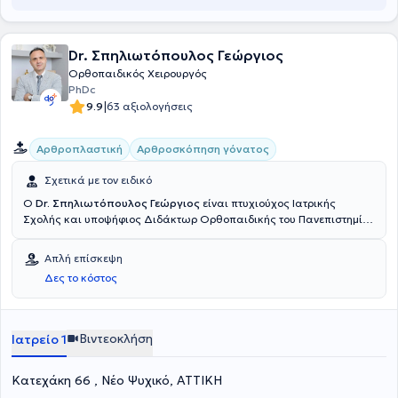
πόνο του μυοσκελετικού συστήματος χορηγώντας συνδυαστικά
ομοιοπαθητικά φάρμακα.
Dr. Σπηλιωτόπουλος Γεώργιος
Ορθοπαιδικός Χειρουργός
PhDc
|
9.9
63 αξιολογήσεις
Αρθροπλαστική
Αρθροσκόπηση γόνατος
Σχετικά με τον ειδικό
Ο
Dr. Σπηλιωτόπουλος Γεώργιος
είναι πτυχιούχος Ιατρικής
Σχολής και υποψήφιος Διδάκτωρ Ορθοπαιδικής του Πανεπιστημίου
Πατρών. Ειδικεύτηκε στο 401 Γενικό Στρατιωτικό Νοσοκομείο
Αθηνών και εξειδικεύτηκε στην Ορθοπαιδική Αθλητιατρική και τις
Απλή επίσκεψη
σύγχρονες επανορθωτικές χειρουργικές τεχνικές ελάχιστης
Δες το κόστος
επεμβατικότητας (MIS) . Από το 2018 είναι Δικαστικός
Ορθοπαιδικός πραγματογνώμονας (τεχνικός σύμβουλος) μεγάλων
ασφαλιστικών εταιρειών. Διατηρεί ιατρείο στο Νέο Ψυχικό και
είναι επικεφαλής της χειρουργικής ομάδας OrthoSoma (Ορθό-
Βιντεοκλήση
Ιατρείο 1
Σώμα).
Κατεχάκη 66 , Νέο Ψυχικό, ΑΤΤΙΚΗ