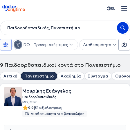
doctoranytime
EL
Παιδοορθοπαιδικός, Πανεπιστήμιο
DO+ Προνομιακές τιμές
Διαθεσιμότητα
Υ
9
Παιδοορθοπαιδικοί κοντά στο Πανεπιστήμιο
Αττική
Πανεπιστήμιο
Ακαδημία
Σύνταγμα
Ομόνο
Μουρίκης Ευάγγελος
Παιδοορθοπαιδικός
MD, MSc
|
9.9
31 αξιολογήσεις
Διαθεσιμότητα για βιντεοκλήση