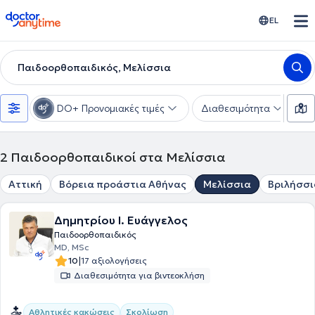
doctoranytime
EL
Παιδοορθοπαιδικός, Μελίσσια
DO+ Προνομιακές τιμές
Διαθεσιμότητα
Υ
2
Παιδοορθοπαιδικοί στα Μελίσσια
Αττική
Βόρεια προάστια Αθήνας
Μελίσσια
Βριλήσσι
Δημητρίου Ι. Ευάγγελος
Παιδοορθοπαιδικός
MD, MSc
|
10
17 αξιολογήσεις
Διαθεσιμότητα για βιντεοκλήση
Αθλητικές κακώσεις
Σκολίωση