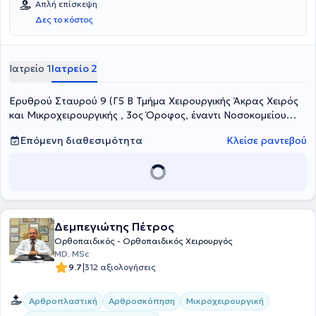
Απλή επίσκεψη
και Μικροχειρουργικής του Νοσοκομείου Υγεία , όπου αντιμετωπίζει
Δες το κόστος
σύνθετες βλάβες χεριού- ώμου. Είναι μέλος σημαντικών ιατρικών
συλλόγων, όπως του Ιατρικού Συλλόγου Αθηνών, της Ελληνικής
Εταιρείας Χειρουργικής, Ορθοπαιδικής και Τραυματιολογίας
(ΕΕΧΟΤ) , της Ελληνικής Εταιρείας Χειρουργικής Χεριού- Άνω
Ιατρείο 1
Ιατρείο 2
Άκρου(ΕΕΧΧ) και Επανορθωτικής Μικροχειρουργικής(ΕΕΜΧ) και
της Διεθνούς Αρθροσκοπικής Εταιρείας του καρπού (IWAS).
Ερυθρού Σταυρού 9 (Γ5 Β Τμήμα Χειρουργικής Άκρας Χειρός
και Μικροχειρουργικής , 3ος Όροφος, έναντι Νοσοκομείου
Υγεία), Μαρούσι, ΑΤΤΙΚΗ
Επόμενη διαθεσιμότητα
Κλείσε ραντεβού
Δεμπεγιώτης Πέτρος
Ορθοπαιδικός - Ορθοπαιδικός Χειρουργός
MD, MSc
|
9.7
312 αξιολογήσεις
Αρθροπλαστική
Αρθροσκόπηση
Μικροχειρουργική