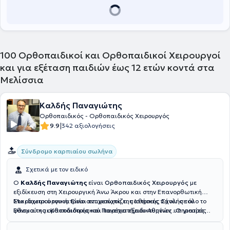
εξειδικευμένες υπηρεσίες που καλύπτουν όλο το φάσμα των
ορθοπαιδικών περιστατικών. Τέλος, ιδιαίτερη εμπειρία διαθέτει
στις αθλητικές κακώσεις, την παιδο-ορθοπαιδική και την
επανορθωτική χειρουργική μεγάλων αρθρώσεων, δηλαδή ισχίου
και γόνατος.
100
Ορθοπαιδικοί και Ορθοπαιδικοί Χειρουργοί
και για εξέταση παιδιών έως 12 ετών κοντά στα
Μελίσσια
Καλδής Παναγιώτης
Ορθοπαιδικός - Ορθοπαιδικός Χειρουργός
|
9.9
342 αξιολογήσεις
Σύνδρομο καρπιαίου σωλήνα
Σχετικά με τον ειδικό
Ο
Καλδής Παναγιώτης
είναι
Ορθοπαιδικός Χειρουργός
με
εξιδίκευση στη Χειρουργική Άνω Άκρου και στην Επανορθωτική
Μικροχειρουργική. Είναι πτυχιούχος της Ιατρικής Σχολής του
Στο ιδιωτικό του ιατρείο αντιμετωπίζει παθήσεις πάνω σε όλο το
Εθνικού και Καποδιστριακού Πανεπιστήμιου Αθηνών . Ο γιατρός
φάσμα της ορθοπαιδικής και παρέχει εξειδικευμένες υπηρεσίες
παράλληλα με το ιδιωτικό του ιατρείο στην Παλλήνη εργάζεται ως
στις εξατομικευμένες ανάγκες των ασθενών του
Αναπληρωτής Διευθυντής στο Β' Τμήμα
Χειρουργικής
Άκρας Χειρός