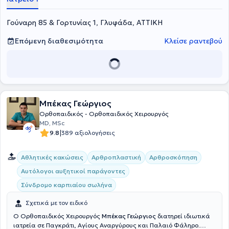
περιστατικά που άπτονται όλου του φάσματος της ορθοπαιδικής -
ορθοπαιδικής χειρουργικής, ενώ αξίζει να σημειωθεί ότι
Γούναρη 85 & Γορτυνίας 1, Γλυφάδα, ΑΤΤΙΚΗ
εξειδικεύεται στην τραυματολογία, στις αθλητικές κακώσεις και
στην αρθροπλαστική ισχίου και γόνατος.
Επόμενη διαθεσιμότητα
Κλείσε ραντεβού
Μπέκας Γεώργιος
Ορθοπαιδικός - Ορθοπαιδικός Χειρουργός
MD, MSc
|
9.8
389 αξιολογήσεις
Αθλητικές κακώσεις
Αρθροπλαστική
Αρθροσκόπηση
Αυτόλογοι αυξητικοί παράγοντες
Σύνδρομο καρπιαίου σωλήνα
Σχετικά με τον ειδικό
Ο Ορθοπαιδικός Χειρουργός
Μπέκας Γεώργιος
διατηρεί ιδιωτικά
ιατρεία σε Παγκράτι, Αγίους Αναργύρους και Παλαιό Φάληρο.