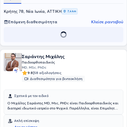
στο Γενικό Νοσοκομείο Παίδων "Αγία Σοφία" και στο Μαιευτήριο
"Αλεξάνδρα". Περαιτέρω, εξειδικεύτηκε στον υπερηχογραφικό
έλεγχο του μυοσκελετικού σε νεογνά και παιδιά στην Αυστρία και τη
Κρήτης 78, Νέα Ιωνία, ΑΤΤΙΚΗ
7,4 km
Μεγάλη Βρετανία. Τέλος, ο γιατρός έχει διατελέσει
Παιδοορθοπαιδικός στο Μαιευτήριο "Μητέρα".
Επόμενη διαθεσιμότητα
Κλείσε ραντεβού
Σαράντης Μιχάλης
Παιδοορθοπαιδικός
MD, MSc, PhDc
|
9.8
58 αξιολογήσεις
Διαθεσιμότητα για βιντεοκλήση
Σχετικά με τον ειδικό
Ο Μιχάλης Σαράντης MD, Msc, PHDc είναι Παιδοορθοπαιδικός και
διατηρεί ιδιωτικό ιατρείο στο Ψυχικό. Παράλληλα, είναι Επιμελητής
Ορθοπαιδικής κλινικής και Αθλητικών κακώσεων στο Metropolitan
Hospital. Έχει πολυετή εμπειρία καθώς έχει ειδικευτεί στο Γενικό
Απλή επίσκεψη
Νοσοκομείο Παίδων ''Αγία Σοφία'' και στη Δ' Ορθοπαιδική κλινική
Δες το κόστος