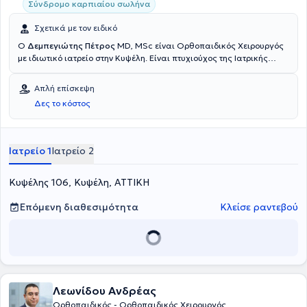
Σύνδρομο καρπιαίου σωλήνα
Σχετικά με τον ειδικό
Ο
Δεμπεγιώτης Πέτρος
MD, MSc είναι Ορθοπαιδικός Χειρουργός
με ιδιωτικό ιατρείο στην Κυψέλη. Είναι πτυχιούχος της Ιατρικής
Σχολής του Εθνικού και Καποδιστριακού Πανεπιστημίου Αθηνών
και έχει παρακολουθήσει πλήθος διεθνών εκπαιδευτικών
Απλή επίσκεψη
σεμιναρίων, ενώ είναι και Διπλωματούχος ιατρός στη Neural
Δες το κόστος
Therapy. Είναι Συνεργάτης ιατρός της Ευρωκλινικής Αθηνών, του
Doctor's Hospital και του Metropolitan General. Με πολυετή
εμπειρία στις ορθοπαιδικές παθήσεις, ο γιατρός πραγματοποιεί
διάγνωση και θεραπεία ορθοπαιδικών παθήσεων ενηλίκων και
Ιατρείο 1
Ιατρείο 2
παίδων. Επίσης, ασχολείται με περιστατικά όπως τενοντίτιδες,
οστεοαρθρίτιδα, αυχενικό σύνδρομο, ισχιαλγία καθώς και
Κυψέλης 106, Κυψέλη, ΑΤΤΙΚΗ
παιδοορθοπαιδική.
Επόμενη διαθεσιμότητα
Κλείσε ραντεβού
Λεωνίδου Ανδρέας
Ορθοπαιδικός - Ορθοπαιδικός Χειρουργός