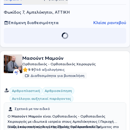
Φωκίδος 7, Αμπελόκηποι, ΑΤΤΙΚΗ
Επόμενη διαθεσιμότητα
Κλείσε ραντεβού
Μασούντ Μαμούν
Ορθοπαιδικός - Ορθοπαιδικός Χειρουργός
|
9.9
146 αξιολογήσεις
Διαθεσιμότητα για βιντεοκλήση
Αρθροπλαστική
Αρθροσκόπηση
Αυτόλογοι αυξητικοί παράγοντες
Σχετικά με τον ειδικό
Ο
Μασούντ Μαμούν
είναι Ορθοπαιδικός - Ορθοπαιδικός
Χειρουργός με ιδιωτικά ιατρεία στους Αμπελόκηπους ( Περιοχή
Γκύζη ) και στο Ναύπλιο ( Υπεύθυνος Ορθοπαιδικού Τμήματος στο
Είναι απόφοιτος της Ιατρικής Σχολής του Αριστοτελείου