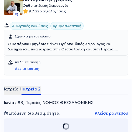
Ορθοπαιδικός Χειρουργός
|
9.7
226 αξιολογήσεις
Αθλητικές κακώσεις
Αρθροπλαστική
Σχετικά με τον ειδικό
Ο
Ποπόβσκι Γρηγόριος
είναι Ορθοπαιδικός Χειρουργός και
διατηρεί ιδιωτικά ιατρεία στην Θεσσαλονίκη και στην Περαία.
Διαθέτει πτυχίο ιατρικής από Σχολή Επιστημών Υγείας στην
Κροατία και εξειδικεύτηκε στις Αθλητικές Κακώσεις στο Γενικό
Απλή επίσκεψη
Νοσοκομείο Θεσσαλονίκης “Άγιος Σάββας” και στη Σπονδυλική
Δες το κόστος
Στήλη, στο Πανεπιστημιακό Γενικό Νοσοκομείο Θεσσαλονίκης
ΑΧΕΠΑ. Έχει εργαστεί ως Ορθοπαιδικός στο Τμήμα Ορθοπαιδικής
του Γενικού Νοσοκομείου Θεσσαλονίκης “Άγιος Παύλος” και
συνεργάζεται με την Κλινική “Άγιος Λουκάς”, το Διαβαλκανικό
Ιατρείο 1
Ιατρείο 2
Κέντρο και τη Βιοκλινική Θεσσαλονίκης. Τέλος, είναι μέλος του
Ιατρικού Συλλόγου Θεσσαλονίκης.
Ιωνίας 9Β, Περαία, ΝΟΜΟΣ ΘΕΣΣΑΛΟΝΙΚΗΣ
Επόμενη διαθεσιμότητα
Κλείσε ραντεβού