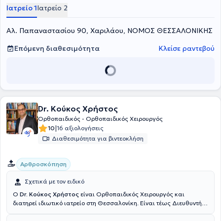
συνέχεια μετέβη στο Ηνωμένο Βασίλειο για να εργαστεί ως Senior
Ιατρείο 1
Ιατρείο 2
Clinical Fellow in Paediatric Trauma & Orthopaedics στο
Birmingham Children’s Hospital, BWC NHS Trust, και στην συνέχεια
Αλ. Παπαναστασίου 90, Χαριλάου, ΝΟΜΟΣ ΘΕΣΣΑΛΟΝΙΚΗΣ
να εργαστεί στο Leeds General Infirmary. Σήμερα στο ιδιωτικό του
ιατρείο αναλαμβάνει περιστατικά Τραυματιολογίας Παιδιών,
Παιδοορθοπαιδικής,Ορθοπαιδικής Ενηλίκων καθώς και
Επόμενη διαθεσιμότητα
Κλείσε ραντεβού
Τραυματιολογίας ενηλίκων.
Dr. Κούκος Χρήστος
Ορθοπαιδικός - Ορθοπαιδικός Χειρουργός
|
10
16 αξιολογήσεις
Διαθεσιμότητα για βιντεοκλήση
Αρθροσκόπηση
Σχετικά με τον ειδικό
Ο
Dr. Κούκος Χρήστος
είναι Ορθοπαιδικός Χειρουργός και
διατηρεί ιδιωτικό ιατρείο στη Θεσσαλονίκη. Είναι τέως Διευθυντής
εξειδικευμένων αθλητικών κακώσεων στο Νοσοκομείο St. Josef στο
Βούπερταλ της Γερμανίας. Ειδικεύτηκε και εξειδικεύτηκε εξ