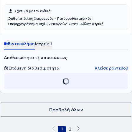
αποτελώντας συγγραφέας σε πολυάριθμες δημοσιεύσεις σε
ξενόγλωσσα αξιολογημένα περιοδικά (PUBMED) και ενεργό
Σχετικά με τον ειδικό
συμμετοχή σε ανακοινώσεις σε ελληνικά και διεθνή συνέδρια.
Ορθοπαιδικός Χειρουργός – Παιδοορθοπαιδικός |
Υπερηχογράφημα Ισχίων Νεογνών (Graf) | Αθλητιατρική
Βιντεοκλήση
Ιατρείο 1
Διαθεσιμότητα εξ αποστάσεως
Επόμενη διαθεσιμότητα
Κλείσε ραντεβού
Προβολή όλων
1
2