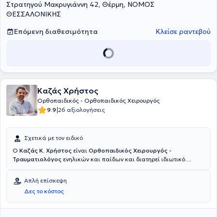
Στρατηγού Μακρυγιάννη 42, Θέρμη, ΝΟΜΟΣ
ΘΕΣΣΑΛΟΝΙΚΗΣ
Επόμενη διαθεσιμότητα
Κλείσε ραντεβού
Καζάς Χρήστος
Ορθοπαιδικός - Ορθοπαιδικός Χειρουργός
|
9.9
26 αξιολογήσεις
Σχετικά με τον ειδικό
Ο
Καζάς Κ. Χρήστος
είναι
Ορθοπαιδικός Χειρουργός -
Τραυματιολόγος
ενηλικών και παίδων και διατηρεί ιδιωτικό
ιατρείο στη Θεσσαλονίκη. Είναι απόφοιτος της Ιατρικής Σχολής του
Δημοκρίτειου Πανεπιστημίου Θράκης με έδρα την Αλεξανδρούπολη​
Απλή επίσκεψη
και κάτοχος Μεταπτυχιακού τίτλου σπουδών " Κλινική Χειρουργική
Δες το κόστος
Ανατομία" στην Ιατρική Σχολή του ίδιου οργανισμού. Ολοκλήρωσε
την ειδικότητα Ορθοπαιδικής & Τραυματολογίας στην Β’
Ορθοπαιδική κλινική του Νοσοκομείου Παπαγεωργιου και τη