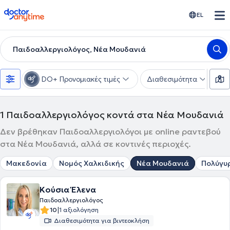
doctoranytime
EL
Παιδοαλλεργιολόγος, Νέα Μουδανιά
DO+ Προνομιακές τιμές
Διαθεσιμότητα
Τ
1
Παιδοαλλεργιολόγος κοντά στα Νέα Μουδανιά
Δεν βρέθηκαν Παιδοαλλεργιολόγοι με online ραντεβού
στα Νέα Μουδανιά, αλλά σε κοντινές περιοχές.
Μακεδονία
Νομός Χαλκιδικής
Νέα Μουδανιά
Πολύγυ
Κούσια Έλενα
Παιδοαλλεργιολόγος
|
10
1 αξιολόγηση
Διαθεσιμότητα για βιντεοκλήση