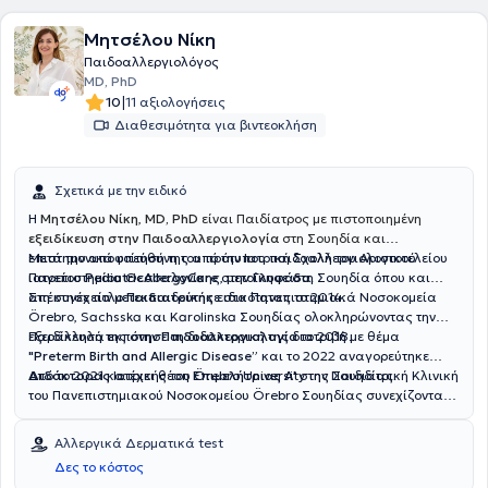
Μητσέλου Νίκη
Παιδοαλλεργιολόγος
MD, PhD
|
10
11 αξιολογήσεις
Διαθεσιμότητα για βιντεοκλήση
Σχετικά με την ειδικό
Η
Μητσέλου Νίκη
,
MD, PhD
είναι Παιδίατρος με πιστοποιημένη
εξειδίκευση στην Παιδοαλλεργιολογία
στη Σουηδία και
επιστημονικά υπεύθυνη του πρότυπου παιδοαλλεργιολογικού
Μετά την αποφοίτησή της από την Ιατρική Σχολή του Αριστοτελείου
ιατρείου
Πανεπιστημίου Θεσσαλονίκης, μετοίκησε στη Σουηδία όπου και
PediatricAllergyCare
στην
Γλυφάδα
.
απέκτησε τίτλο
Στη συνέχεια μετεκπαιδεύτηκε στα Πανεπιστημιακά Νοσοκομεία
Παιδιατρικής
ειδικότητας το 2014.
Örebro, Sachsska και Karolinska Σουηδίας ολοκληρώνοντας την
εξειδίκευσή της στην
Παράλληλα εκπόνησε τη διδακτορική της διατριβή με θέμα
Παιδοαλλεργιολογία
το 2018.
"Preterm Birth and Allergic Disease”
και το 2022 αναγορεύτηκε
Διδάκτορας
Από το 2021 κατέχει θέση
Ιατρικής του Örebro University της Σουηδίας.
Επιμελήτριας Α'
στην Παιδιατρική Κλινική
του Πανεπιστημιακού Νοσοκομείου Örebro Σουηδίας συνεχίζοντας
μέχρι σήμερα το κλινικό, διδακτικό και ερευνητικό της έργο.
Αλλεργικά Δερματικά test
Δες το κόστος