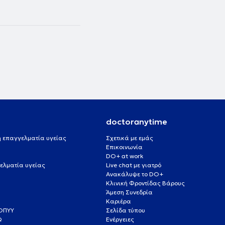
doctoranytime
 ή επαγγελματία υγείας
Σχετικά με εμάς
Επικοινωνία
DO+ at work
ελματία υγείας
Live chat με γιατρό
Ανακάλυψε το DO+
Κλινική Φροντίδας Βάρους
Άμεση Συνεδρία
Καριέρα
ΕΟΠΥΥ
Σελίδα τύπου
Q
Ενέργειες