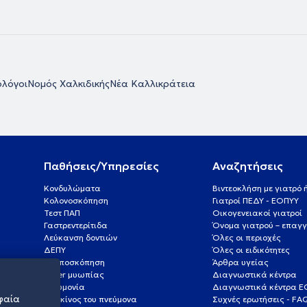
ολόγοι
Νομός Χαλκιδικής
Νέα Καλλικράτεια
Παθήσεις/Υπηρεσίες
Αναζητήσεις
Κονδυλώματα
Βιντεοκλήση με γιατρό
Κολονοσκόπηση
Γιατροί ΠΕΔΥ - ΕΟΠΥΥ
Τεστ ΠΑΠ
Οικογενειακοί γιατροί
Γαστρεντερίτιδα
Όνομα γιατρού – επαγγ
Λεύκανση δοντιών
Όλες οι περιοχές
ΔΕΠΥ
Όλες οι ειδικότητες
Κολποσκόπηση
Άρθρα υγείας
Laser μυωπίας
Διαγνωστικά κέντρα
Πνευμονία
Διαγνωστικά κέντρα 
φαία
Καρκίνος του πνεύμονα
Συχνές ερωτήσεις - FA