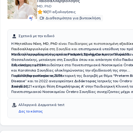
Παιδοαλλεργιολόγος
MD, PhD
|
10
11 αξιολογήσεις
Διαθεσιμότητα για βιντεοκλήση
Σχετικά με την ειδικό
Η
Μητσέλου Νίκη
,
MD, PhD
είναι Παιδίατρος με πιστοποιημένη
εξειδίκ
Παιδοαλλεργιολογία
στη Σουηδία και
επιστημονικά υπεύθυνη του πρ
παιδοαλλεργιολογικού ιατρείου
Μετά την αποφοίτησή της από την Ιατρική Σχολή του Αριστοτελείου Πα
PediatricAllergyCare
στην
Γλυφάδα
.
Θεσσαλονίκης, μετοίκησε στη Σουηδία όπου και απέκτησε τίτλο
Παιδι
ειδικότητας το 2014.
Στη συνέχεια μετεκπαιδεύτηκε στα Πανεπιστημιακά Νοσοκομεία Öreb
και Karolinska Σουηδίας ολοκληρώνοντας την εξειδίκευσή της στην
Παιδοαλλεργιολογία
Παράλληλα εκπόνησε τη διδακτορική της διατριβή με θέμα
το 2018.
"Preterm Bi
Disease”
και το 2022 αναγορεύτηκε
Διδάκτορας
Ιατρικής του Örebro 
Σουηδίας.
Από το 2021 κατέχει θέση
Επιμελήτριας Α'
στην Παιδιατρική Κλινική τ
Πανεπιστημιακού Νοσοκομείου Örebro Σουηδίας συνεχίζοντας μέχρι 
κλινικό, διδακτικό και ερευνητικό της έργο.
Αλλεργικά Δερματικά test
Δες το κόστος