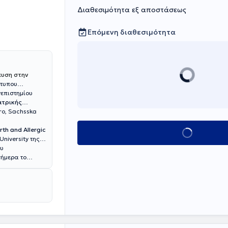
Διαθεσιμότητα εξ αποστάσεως
Επόμενη διαθεσιμότητα
ευση στην
ότυπου
νεπιστημίου
ατρικής
ro, Sachsska
rth and Allergic
Κλείσε ραντεβο
University της
ου
σήμερα το