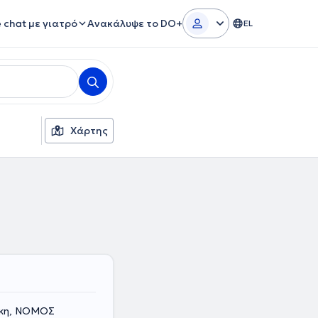
e chat με γιατρό
Ανακάλυψε το DO+
EL
Χάρτης
ίκη, ΝΟΜΟΣ