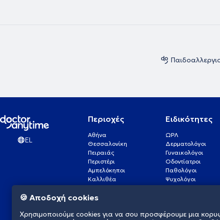
Παιδοαλλεργι
Περιοχές
Ειδικότητες
Αθήνα
ΩΡΛ
EL
Θεσσαλονίκη
Δερματολόγοι
Πειραιάς
Γυναικολόγοι
Περιστέρι
Οδοντίατροι
Αμπελόκηποι
Παθολόγοι
Καλλιθέα
Ψυχολόγοι
Πάτρα
Οφθαλμίατροι
🍪 Αποδοχή cookies
Γλυφάδα
Ενδοκρινολόγοι
Νίκαια
Ουρολόγοι
Χρησιμοποιούμε cookies για να σου προσφέρουμε μια κορυ
Νέα Σμύρνη
Καρδιολόγοι