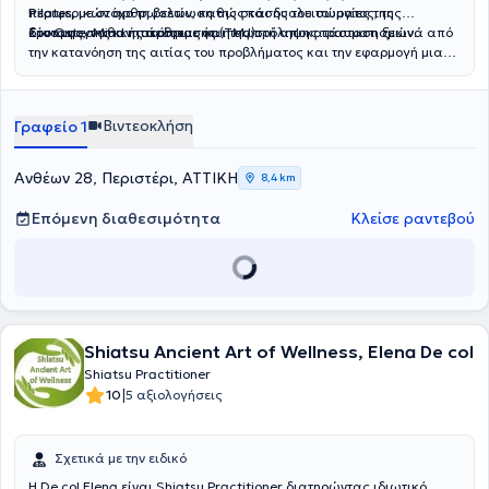
περιφερικών αρθρωσεων, καθώς και δυσλειτουργίες της
Pilates
, με στόχο τη βελτίωση της στάσης του σώματος, της
κροταφογναθικής άρθρωσης (TMJ).
δύναμης, της κινητικότητας και της πρόληψης τραυματισμών.
Στο OsteoMind πιστεύουμε ότι η σωστή αποκατάσταση ξεκινά από
την κατανόηση της αιτίας του προβλήματος και την εφαρμογή μιας
στοχευμένης, σύγχρονης και εξατομικευμένης θεραπευτικής
προσέγγισης.
Βιντεοκλήση
Γραφείο 1
Ανθέων 28, Περιστέρι, ΑΤΤΙΚΗ
8,4 km
Επόμενη διαθεσιμότητα
Κλείσε ραντεβού
Shiatsu Ancient Art of Wellness, Elena De col
Shiatsu Practitioner
|
10
5 αξιολογήσεις
Σχετικά με την ειδικό
Η De col Elena είναι Shiatsu Practitioner διατηρώντας ιδιωτικό