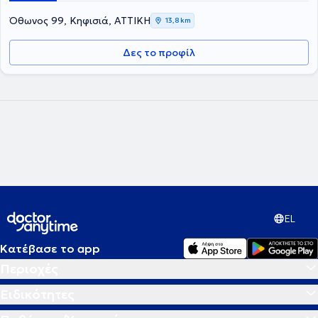
το Εθνικό & Καποδιστριακό Πανεπιστήμιο Αθηνών. Τέλος, είναι
μέλος της IAMA (International Alternative Medicine Association). Η
Όθωνος 99, Κηφισιά, ΑΤΤΙΚΗ
13,8 km
βιοενεργειακή είναι μια επιστημονικά βεβαιωμένη και
πιστοποιημένη μέθοδος, η οποία είναι πλέον αναγνωρισμένη και
Δες το προφίλ
από το Ελληνικό Υπουργείο Υγείας ως εναλλακτική ιατρική
μέθοδος.
EL
Κατέβασε το app
Περιοχές
Ειδικότητες