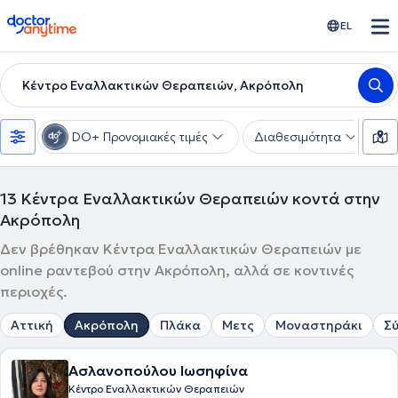
doctoranytime
EL
Κέντρο Εναλλακτικών Θεραπειών, Ακρόπολη
DO+ Προνομιακές τιμές
Διαθεσιμότητα
Υ
13
Κέντρα Εναλλακτικών Θεραπειών κοντά στην
Ακρόπολη
Δεν βρέθηκαν Κέντρα Εναλλακτικών Θεραπειών με
online ραντεβού στην Ακρόπολη, αλλά σε κοντινές
περιοχές.
Αττική
Ακρόπολη
Πλάκα
Μετς
Μοναστηράκι
Σ
Ασλανοπούλου Ιωσηφίνα
Κέντρο Εναλλακτικών Θεραπειών