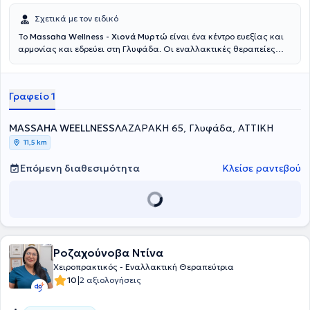
Σχετικά με τον ειδικό
Το
Massaha Wellness - Χιονά Μυρτώ
είναι ένα κέντρο ευεξίας και
αρμονίας και εδρεύει στη Γλυφάδα. Οι εναλλακτικές θεραπείες
μπήκαν στη ζωή της Χιονά Μυρτούς, στην προσπάθεια της να
αντιμετωπίσει αρκετούς τραυματισμούς που είχε ως αθλήτρια και
τις λάτρεψε για τις ευεργετικές τους ιδιότητες. Έχοντας αποφοιτήσει
Γραφείο 1
από το Τμήμα Νοσηλευτικής του Τεχνολογικού Εκπαιδευτικού
Ιδρύματος Αθηνών, αποφάσισε το 2010 να στραφεί στη
Ρεφλεξολογία στην Σχολή Natural Health Science. Έπειτα
MASSAHA WEELLNESS
ΛΑΖΑΡΑΚΗ 65, Γλυφάδα, ΑΤΤΙΚΗ
εμπλούτισε τις σπουδές της με αθλητική μάλαξη, rejuvance,
11,5 km
ηλεκτροβελονισμό, ιδιαίτερες ανατολικές θεραπείες κ.α. Η
ενασχόλησή της συνεχίζεται με καθημερινή ενημέρωση, δοκιμή και
Επόμενη διαθεσιμότητα
Κλείσε ραντεβού
ανακάλυψη νέων μεθόδων και θεραπευτικών τεχνικών.
Ροζαχούνοβα Ντίνα
Χειροπρακτικός - Εναλλακτική Θεραπεύτρια
|
10
2 αξιολογήσεις