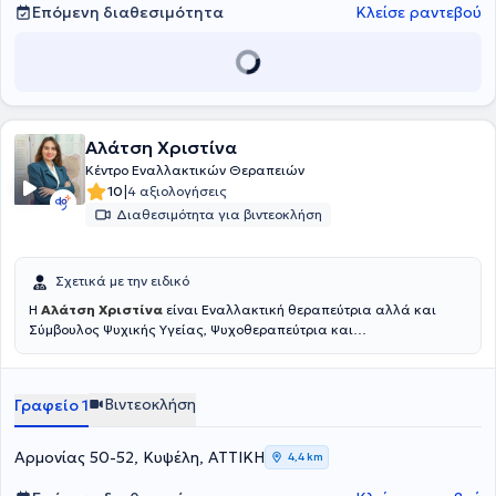
Επόμενη διαθεσιμότητα
Κλείσε ραντεβού
Αλάτση Χριστίνα
Κέντρο Εναλλακτικών Θεραπειών
|
10
4 αξιολογήσεις
Διαθεσιμότητα για βιντεοκλήση
Σχετικά με την ειδικό
Η
Αλάτση Χριστίνα
είναι Εναλλακτική θεραπεύτρια αλλά και
Σύμβουλος Ψυχικής Υγείας, Ψυχοθεραπεύτρια και
Υπνοθεραπεύτρια. Πραγματοποιεί εναλλακτικές θεραπείες που σε
συνδυασμό με την Συνθετική Ψυχοθεραπεία, αποτελούν
μια
ολιστική προσέγγιση
για την αντιμετώπιση κάθε ζητήματος.
Βιντεοκλήση
Γραφείο 1
Έχει ολοκληρώσει τις σπουδές της με
Άριστα
στην Συνθετική
Συμβουλευτική και Ψυχολογία αλλά και στην Κλινική Ύπνωση στο
ΟΛΟΝ Education - ΚΔΒΜ1, Ινστιτούτο Ακαδημαϊκών και
Αρμονίας 50-52, Κυψέλη, ΑΤΤΙΚΗ
4,4 km
Επαγγελματικών Σπουδών. Επιπλέον, κατέχει με
Άριστα
Post-
Graduate Diploma in Integrative Psychotherapy από το Amsterdam