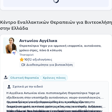
Κέντρο Εναλλακτικών Θεραπειών για Βιντεοκλήση
στην Ελλάδα
Αντωνίου Αγγέλικα
Θεραπεύτρια Yoga για ορμονική ισορροπία, αυτοάνοσα,
χρόνιο στρες, πόνο & κόπωση
Therapist
|
10
12 αξιολογήσεις
Διαθεσιμότητα για βιντεοκλήση
Ολιστική θεραπεία
Χρόνιος πόνος
Σχετικά με την ειδικό
Η Αγγέλικα Αντωνίου είναι πιστοποιημένη Θεραπεύτρια Yoga με
εξειδίκευση στην υποστήριξη αυτοάνοσων, νευρο-ανοσολογικών,
ορμονικών και γυναικολογικών θεμάτων, καθώς και στη
Οι συνεδρίες είναι εξατομικευμένες και προσαρμόζονται στο
διαχείριση χρόνιου πόνου, χρόνιας κόπωσης και στρες. Διδάσκει
ιατρικό ιστορικό, την κατάσταση υγείας και τα επίπεδα ενέργειας
Yoga εδώ και αρκετά χρόνια, με προσέγγιση που βασίζεται στην
κάθε ατόμου. Περιλαμβάνουν ήπιες κινήσεις για κινητικότητα και
Η προσέγγισή της στοχεύει στη σταδιακή υποστήριξη του σώματος