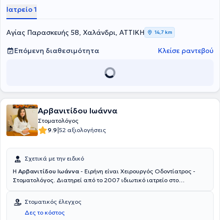
Ιατρείο 1
Αγίας Παρασκευής 58, Χαλάνδρι, ΑΤΤΙΚΗ
14,7 km
Επόμενη διαθεσιμότητα
Κλείσε ραντεβού
Αρβανιτίδου Ιωάννα
Στοματολόγος
|
9.9
52 αξιολογήσεις
Σχετικά με την ειδικό
Η
Αρβανιτίδου Ιωάννα
- Ειρήνη είναι Χειρουργός Οδοντίατρος -
Στοματολόγος. Διατηρεί από το 2007 ιδιωτικό ιατρείο στο
Χαλάνδρι. Είναι πτυχιούχος της Οδοντιατρικής Σχολής του Εθνικού
και Καποδιστριακού Πανεπιστημίου Αθηνών και έχει
Στοματικός έλεγχος
πραγματοποιήσει μεταπτυχιακή εκπαίδευση στην Κλινική
Δες το κόστος
Στοματολογίας της Οδοντιατρικής Σχολής του ίδιου Πανεπιστημίου,