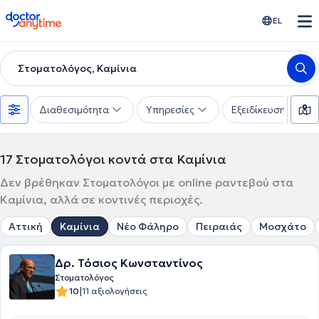
doctoranytime
EL
Στοματολόγος, Καμίνια
Διαθεσιμότητα
Υπηρεσίες
Εξειδίκευση
17
Στοματολόγοι κοντά στα Καμίνια
Δεν βρέθηκαν Στοματολόγοι με online ραντεβού στα
Καμίνια, αλλά σε κοντινές περιοχές.
Αττική
Καμίνια
Νέο Φάληρο
Πειραιάς
Μοσχάτο
Δρ. Τόσιος Κωνσταντίνος
Στοματολόγος
|
10
11 αξιολογήσεις