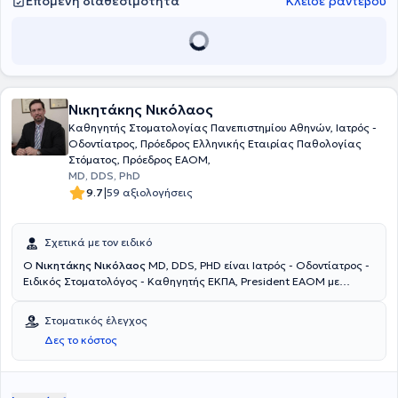
Επόμενη διαθεσιμότητα
Κλείσε ραντεβού
Νικητάκης Νικόλαος
Καθηγητής Στοματολογίας Πανεπιστημίου Αθηνών, Ιατρός -
Οδοντίατρος, Πρόεδρος Ελληνικής Εταιρίας Παθολογίας
Στόματος, Πρόεδρος EAOM,
MD, DDS, PhD
|
9.7
59 αξιολογήσεις
Σχετικά με τον ειδικό
O
Νικητάκης Νικόλαος
MD, DDS, PHD είναι Ιατρός - Οδοντίατρος -
Ειδικός Στοματολόγος - Καθηγητής ΕΚΠΑ, President EAOM με
ιδιωτικό ιατρείο στην Κηφισιά. Διαθέτει πτυχίο Ιατρικής και
Οδοντιατρικής από το Πανεπιστήμιο Αθηνών και τίτλο ειδικότητας
Στοματικός έλεγχος
(Board Certified) και διδακτορικό δίπλωμα (PhD) στη Στοματική και
Δες το κόστος
Γναθοπροσωπική Παθολογία από την Οδοντιατρική Σχολή του
Πανεπιστημίου Maryland στις ΗΠΑ. Σήμερα, ο γιατρός είναι
Καθηγητής Στοματολογίας στο Πανεπιστήμιο Αθηνών και Πρόεδρος
της European Association of Oral Medicine, ενώ διαθέτει πλούσιο