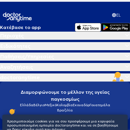
EL
Κατέβασε το app
Περιοχές
Ειδικότητες
Παθήσεις/Υπηρεσίες
Αναζητήσεις
doctoranytime
Διαμορφώνουμε το μέλλον της υγείας
παγκοσμίως
Ελλάδα
Βέλγιο
Μεξικό
Κολομβία
Εκουαδόρ
Γουατεμάλα
Βραζιλία
Χρησιμοποιούμε cookies για να σου προσφέρουμε μια κορυφαία
προσωποποιημένη εμπειρία doctoranytime και να σε βοηθήσουμε
να βρεις εύκολα αυτό που ψάχνεις.