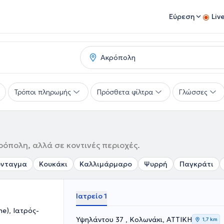
Εύρεση
Liv
Τρόποι πληρωμής
Πρόσθετα φίλτρα
Γλώσσες
ρόπολη, αλλά σε κοντινές περιοχές.
ύνταγμα
Κουκάκι
Καλλιμάρμαρο
Ψυρρή
Παγκράτι
Ιατρείο 1
ne), Ιατρός-
Υψηλάντου 37 , Κολωνάκι, ΑΤΤΙΚΗ
1,7 km