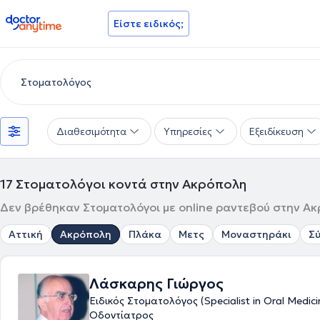
doctoranytime
Είστε ειδικός;
Διαθεσιμότητα
Υπηρεσίες
Εξειδίκευση
17
Στοματολόγοι κοντά στην Ακρόπολη
Δεν βρέθηκαν Στοματολόγοι με online ραντεβού στην Ακ
Αττική
Ακρόπολη
Πλάκα
Μετς
Μοναστηράκι
Σ
Λάσκαρης Γιώργος
Ειδικός Στοματολόγος (Specialist in Oral Medici
Οδοντίατρος