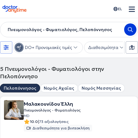
doctoranytime
EL
Πνευμονολόγος - Φυματιολόγος, Πελοπόννησος
DO+ Προνομιακές τιμές
Διαθεσιμότητα
Υ
5
Πνευμονολόγοι - Φυματιολόγοι στην
Πελοπόννησο
Πελοπόννησος
Νομός Αχαΐας
Νομός Μεσσηνίας
Μαλακουνίδου Έλλη
Πνευμονολόγος - Φυματιολόγος
MD
|
10.0
73 αξιολογήσεις
Διαθεσιμότητα για βιντεοκλήση