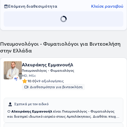
εργοσπιρομετρία και στη διακοπή καπνίσματος.
Επόμενη διαθεσιμότητα
Κλείσε ραντεβού
Πνευμονολόγοι - Φυματιολόγοι για Βιντεοκλήση
στην Ελλάδα
Αλευράκης Εμμανουήλ
Πνευμονολόγος - Φυματιολόγος
MD, MSc
|
10.0
49 αξιολογήσεις
Διαθεσιμότητα για βιντεοκλήση
Σχετικά με τον ειδικό
Ο
Αλευράκης Εμμανουήλ
είναι Πνευμονολόγος - Φυματιολόγος
και διατηρεί ιδιωτικό ιατρείο στους Αμπελόκηπους. Διαθέτει πτυχίο
Ιατρικής από το Πανεπιστήμιο Κρήτης και είναι απόφοιτος του
μεταπτυχιακού προγράμματος "Αναπνευστική Ανεπάρκεια και