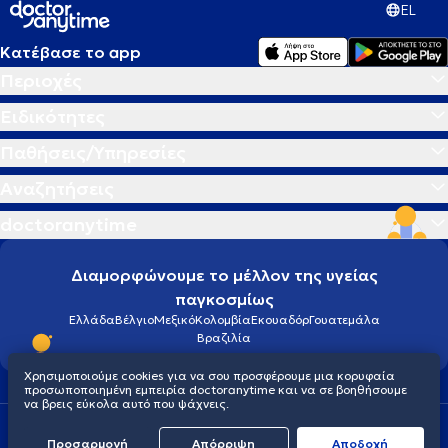
EL
Κατέβασε το app
Περιοχές
Ειδικότητες
Παθήσεις/Υπηρεσίες
Αναζητήσεις
doctoranytime
Διαμορφώνουμε το μέλλον της υγείας
παγκοσμίως
Ελλάδα
Βέλγιο
Μεξικό
Κολομβία
Εκουαδόρ
Γουατεμάλα
Βραζιλία
Χρησιμοποιούμε cookies για να σου προσφέρουμε μια κορυφαία
προσωποποιημένη εμπειρία doctoranytime και να σε βοηθήσουμε
να βρεις εύκολα αυτό που ψάχνεις.
Οροι χρήσης
Cookies
Πολιτική προστασίας προσωπικού απορρήτου
Προσαρμογή
Απόρριψη
Aποδοχή
© 2026 doctoranytime