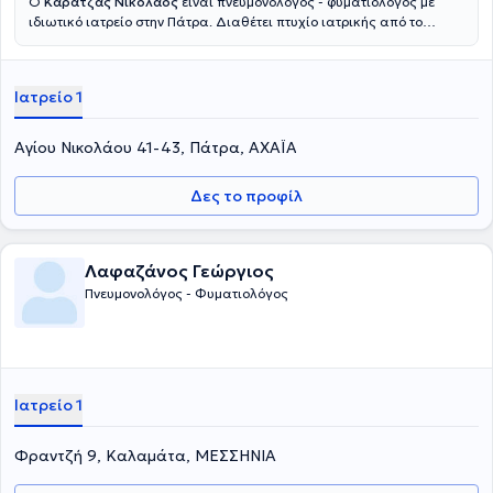
Ο
Καρατζάς Νικόλαος
είναι πνευμονολόγος - φυματιολόγος με
ιδιωτικό ιατρείο στην Πάτρα. Διαθέτει πτυχίο ιατρικής από το
Πανεπιστήμιο Πάτρας και μεταπτυχιακό στη Διοίκηση Μονάδων
Υγείας από το Ελληνικό Ανοικτό Πανεπιστήμιο. Ο γιατρός έχει
μεγάλη εργασιακή εμπειρία, ενώ είναι μέλος σημαντικών
Ιατρείο 1
συλλόγων του κλάδου του. Επίσης, συμμετέχει στην οργανωτική και
επιστημονική επιτροπή σε αρκετά συνέδρια και ημερίδες στην
Ελλάδα και παρακολουθεί τα σπουδαιότερα συνέδρια που
Αγίου Νικολάου 41-43, Πάτρα, ΑΧΑΪΑ
διεξάγονται στην Ελλάδα και στο εξωτερικό. Στο ιδιωτικό του
ιατρείο, αντιμετωπίζει παθήσεις πάνω σε όλο το φάσμα της
Δες το προφίλ
πνευμονολογίας και παρέχει εξειδικευμένες υπηρεσίες, όπως
οξυμετρία και μέτρηση λειτουργίας αναπνευστικών μυών.
Λαφαζάνος Γεώργιος
Πνευμονολόγος - Φυματιολόγος
Ιατρείο 1
Φραντζή 9, Καλαμάτα, ΜΕΣΣΗΝΙΑ