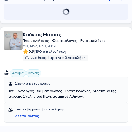
Γενικό Νοσοκομείο Αργολίδας. Επιπροσθέτως, διατηρούσε ιδιωτικά
ιατρεία στη Ζυρίχη της Ελβετίας και στην Καλλιθέα, ενώ μέχρι και
σήμερα, συνεργάζεται με δημόσιες και ιδιωτικές τομές υγείας. Ο
ιατρός είναι μέλος του Ιατρικού Συλλόγου Αθηνών (ΙΣΑ) και του
Ιατρικού Συλλόγου Ζυρίχης ενώ φροντίζει να ενημερώνει τους
ασθενείς του μέσω των άρθρων που δημοσιεύει. Στο ιατρείο του, σε
Κούγιας Μάριος
ένα φιλικό και ζεστό περιβάλλον, πλήρως εξοπλισμένο,
προσφέρει
ένα ευρύ φάσμα ιατρικών υπηρεσιών στον τομέα της
Πνευμονολόγος - Φυματιολόγος - Εντατικολόγος
Πνευμονολογίας και της Φυματιολογίας
ΜD, MSc, PhD, ATSF
.
|
9.9
190 αξιολογήσεις
Διαθεσιμότητα για βιντεοκλήση
Άσθμα
Βήχας
Σχετικά με τον ειδικό
Πνευμονολόγος - Φυματιολόγος - Εντατικολόγος, Διδάκτωρ της
Ιατρικής Σχολής του Πανεπιστημίου Αθηνών.
Επίσκεψη μέσω βιντεοκλήσης
Δες το κόστος